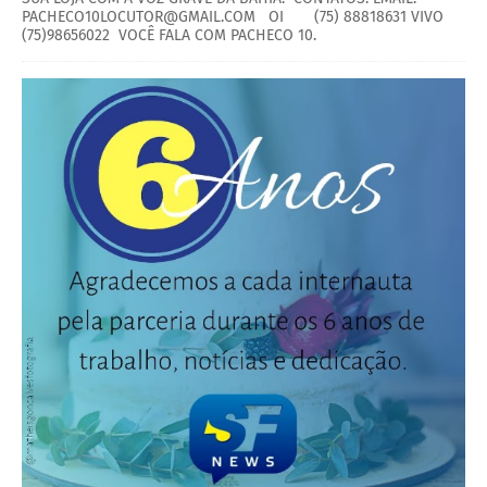
PACHECO10LOCUTOR@GMAIL.COM OI (75) 88818631 VIVO
(75)98656022 VOCÊ FALA COM PACHECO 10.