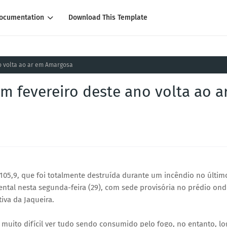
ocumentation
Download This Template
o volta ao ar em Amargosa
m fevereiro deste ano volta ao a
05,9, que foi totalmente destruída durante um incêndio no últim
mental nesta segunda-feira (29), com sede provisória no prédio on
iva da Jaqueira.
uito difícil ver tudo sendo consumido pelo fogo, no entanto, lo