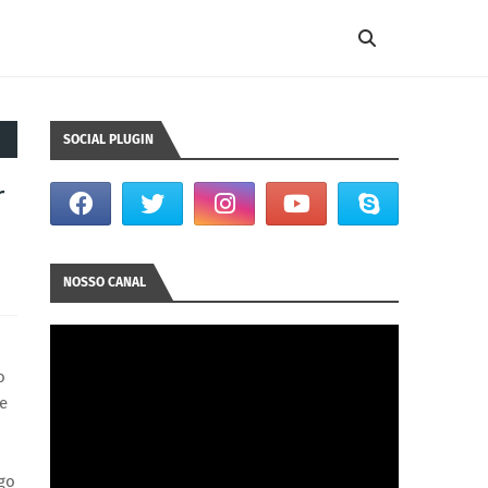
SOCIAL PLUGIN
r
NOSSO CANAL
o
de
go