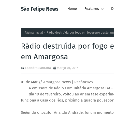
São Felipe News
Home
Features
D
Página inicial
Rádio destruída por fogo em fevereiro deste an
Rádio destruída por fogo e
em Amargosa
Leandro Santana
março 01, 2016
01 de Mar // Amargosa News | Recôncavo
A emissora de Rádio Comunitária Amargosa FM - 1
dia 19 de fevereiro, voltou ao ar em fase experi
funciona a Casa dos Fios, próximo a quadra poliesport
Segundo o locutor Anaildo Andrade, foi um momento m