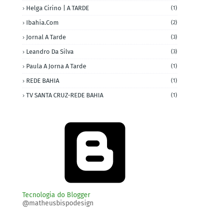
Helga Cirino | A TARDE
(1)
Ibahia.com
(2)
Jornal A Tarde
(3)
Leandro Da Silva
(3)
Paula A Jorna A Tarde
(1)
REDE BAHIA
(1)
TV SANTA CRUZ-REDE BAHIA
(1)
Tecnologia do Blogger
@matheusbispodesign