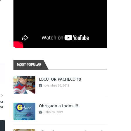
MOST POPULAR
LOCUTOR PACHECO 10
novembro 30, 2013
S
ra
Obrigado a todos !!!
ira
junho 28, 2019