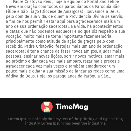
Padre Cristóvão Reis , hoje a equipe do Portal São Felipe
News em oração com todos os paroquianos da Paróquia São
Filipe e São Tiago (Diocese de Amargosa) , louvamos a Deus,
pelo dom de sua vida, de quem a Providencia Divina se serviu,
a fim de nos permitir estar aqui para agradecermos mais um
ano de sua ordenação sacerdotal. Na vida, há acontecimentos
e datas que não podemos esquecer e no que diz respeito a sua
vocação, muito mais se torna importante fazer memória,
principalmente como atitude de ação de graças pelo dom
recebido. Padre Cristóvão, festejar mais um ano de ordenação
sacerdotal é ter a chance de fazer novos amigos, ajudar mais
pessoas, ensinar novas lições, sorrir novos motivos, amar mais
ao próximo e dar cada vez mais amparo, rezar mais preces e
agradecer cada vez mais vezes e também amadurecer um
pouco mais e olhar a sua missão de lançar as redes como uma
dádiva de Deus. Hoje, os paroquianos da Paróquia São...
Lorem Ipsum is simply dummy text of the printing and typesetting
industry. Lorem Ipsum has been the industry's.