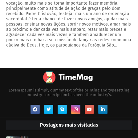
vocação, muito mais se torna importante fazer memória,
principalmente como atitude de ação de graças pelo dom
recebido. Padre Cristóvão, festejar mais um ano de ordenação
sacerdotal é ter a chance de fazer novos amigos, ajudar mais
pessoas, ensinar novas lições, sorrir novos motivos, amar mais
ao próximo e dar cada vez mais amparo, rezar mais preces e
agradecer cada vez mais vezes e também amadurecer um
pouco mais e olhar a sua missão de lançar as redes como uma
dádiva de Deus. Hoje, os paroquianos da Paróquia São...
Lorem Ipsum is simply dummy text of the printing and typesetting
industry. Lorem Ipsum has been the industry's.
Postagens mais visitadas