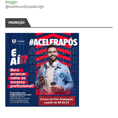
Blogger
@matheusbispodesign
PROMOÇÃO