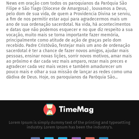
News em oração com todos os paroquianos da Paróquia São
Filipe e São Tiago (Diocese de Amargosa) , louvamos a Deus,
pelo dom de sua vida, de quem a Providencia Divina se serviu,
a fim de nos permitir estar aqui para agradecermos mais um
ano de sua ordenação sacerdotal. Na vida, há acontecimentos
e datas que não podemos esquecer e no que diz respeito a sua
vocação, muito mais se torna importante fazer memória,
principalmente como atitude de ação de graças pelo dom
recebido. Padre Cristóvão, festejar mais um ano de ordenação
sacerdotal é ter a chance de fazer novos amigos, ajudar mais
pessoas, ensinar novas lições, sorrir novos motivos, amar mais
ao próximo e dar cada vez mais amparo, rezar mais preces e
agradecer cada vez mais vezes e também amadurecer um
pouco mais e olhar a sua missão de lançar as redes como uma
dádiva de Deus. Hoje, os paroquianos da Paróquia São...
Lorem Ipsum is simply dummy text of the printing and typesetting
industry. Lorem Ipsum has been the industry's.