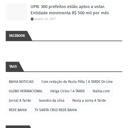
UPB: 360 prefeitos estão aptos a votar.
Entidade movimenta R$ 500 mil por mês
janeiro 24, 2017
FACEBOOK
TAGS
BAHIA NOTICIAS
Com redação de Paula Pitta | A TARDE On Line
GLOBO INTANACIONAL
Helga Cirino | A TARDE
ibahia.com
Jornal A Tarde
leandro da silva
Paula a Jorna A Tarde
REDE BAHIA
TV SANTA CRUZ-REDE BAHIA