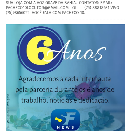
SUA LOJA COM A VOZ GRAVE DA BAHIA. CONTATOS: EMAIL:
PACHECO10LOCUTOR@GMAIL.COM OI (75) 88818631 VIVO
(75)98656022 VOCÊ FALA COM PACHECO 10.