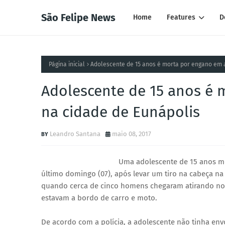
São Felipe News
Home
Features
D
Página inicial
Adolescente de 15 anos é morta por engano em 
Adolescente de 15 anos é 
na cidade de Eunápolis
Leandro Santana
maio 08, 2017
Uma adolescente de 15 anos mo
último domingo (07), após levar um tiro na cabeça na 
quando cerca de cinco homens chegaram atirando no
estavam a bordo de carro e moto.
De acordo com a polícia, a adolescente não tinha env