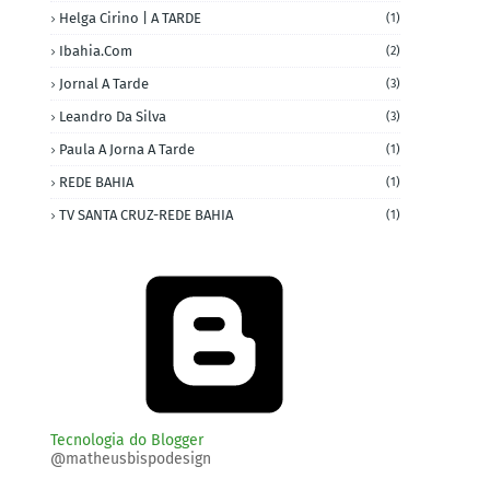
Helga Cirino | A TARDE
(1)
Ibahia.com
(2)
Jornal A Tarde
(3)
Leandro Da Silva
(3)
Paula A Jorna A Tarde
(1)
REDE BAHIA
(1)
TV SANTA CRUZ-REDE BAHIA
(1)
Tecnologia do Blogger
@matheusbispodesign