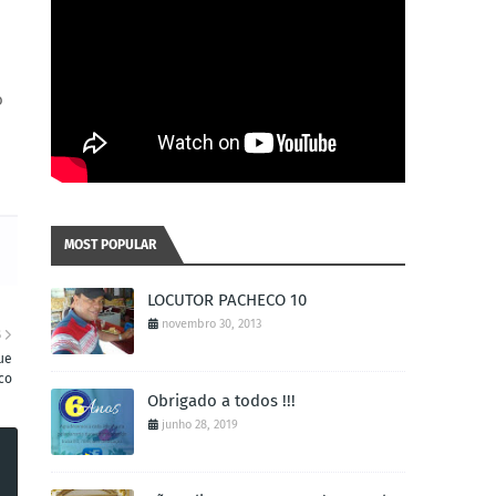
o
MOST POPULAR
LOCUTOR PACHECO 10
novembro 30, 2013
S
ue
co
Obrigado a todos !!!
junho 28, 2019