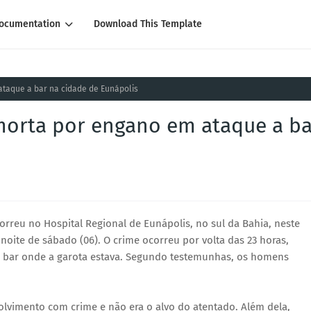
ocumentation
Download This Template
ataque a bar na cidade de Eunápolis
morta por engano em ataque a ba
rreu no Hospital Regional de Eunápolis, no sul da Bahia, neste
noite de sábado (06). O crime ocorreu por volta das 23 horas,
 bar onde a garota estava. Segundo testemunhas, os homens
olvimento com crime e não era o alvo do atentado. Além dela,