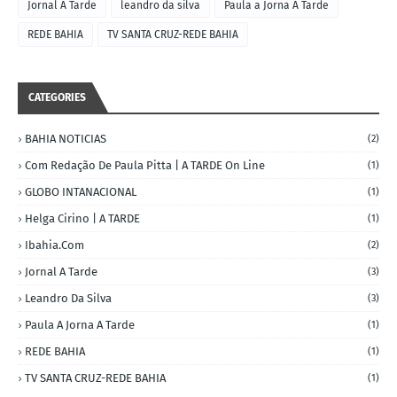
Jornal A Tarde
leandro da silva
Paula a Jorna A Tarde
REDE BAHIA
TV SANTA CRUZ-REDE BAHIA
CATEGORIES
BAHIA NOTICIAS
(2)
Com Redação De Paula Pitta | A TARDE On Line
(1)
GLOBO INTANACIONAL
(1)
Helga Cirino | A TARDE
(1)
Ibahia.com
(2)
Jornal A Tarde
(3)
Leandro Da Silva
(3)
Paula A Jorna A Tarde
(1)
REDE BAHIA
(1)
TV SANTA CRUZ-REDE BAHIA
(1)