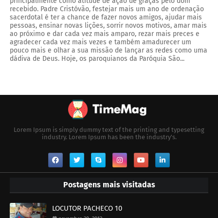
principalmente como atitude de ação de graças pelo dom
recebido. Padre Cristóvão, festejar mais um ano de ordenação
sacerdotal é ter a chance de fazer novos amigos, ajudar mais
pessoas, ensinar novas lições, sorrir novos motivos, amar mais
ao próximo e dar cada vez mais amparo, rezar mais preces e
agradecer cada vez mais vezes e também amadurecer um
pouco mais e olhar a sua missão de lançar as redes como uma
dádiva de Deus. Hoje, os paroquianos da Paróquia São...
Lorem Ipsum is simply dummy text of the printing and typesetting
industry. Lorem Ipsum has been the industry's.
Postagens mais visitadas
LOCUTOR PACHECO 10