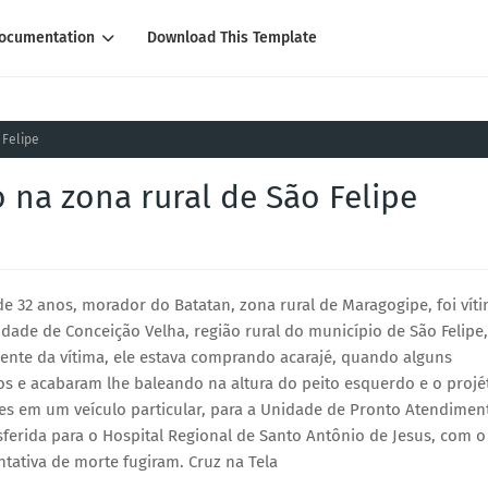
ocumentation
Download This Template
 Felipe
na zona rural de São Felipe
e 32 anos, morador do Batatan, zona rural de Maragogipe, foi vít
lidade de Conceição Velha, região rural do município de São Felipe,
nte da vítima, ele estava comprando acarajé, quando alguns
s e acabaram lhe baleando na altura do peito esquerdo e o projét
res em um veículo particular, para a Unidade de Pronto Atendimen
sferida para o Hospital Regional de Santo Antônio de Jesus, com o
tativa de morte fugiram. Cruz na Tela