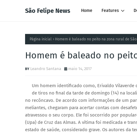
São Felipe News
Home
Features
D
Página inicial
Homem é baleado no peito na zona rural de São
Homem é baleado no peito 
Leandro Santana
maio 14, 2017
Um homem identificado como, Erivaldo Vilaverde d
de tiros no final da tarde de domingo (14) na loca
no recôncavo. De acordo com informações de um pare
meliantes, chegaram para acertar contas com desafeto
atravessou o seu corpo. Ele foi socorrido por popula
(Upa) de Cruz das Almas. A vítima foi medicada e tran
estado de saúde, considerado grave. Os autores da ten