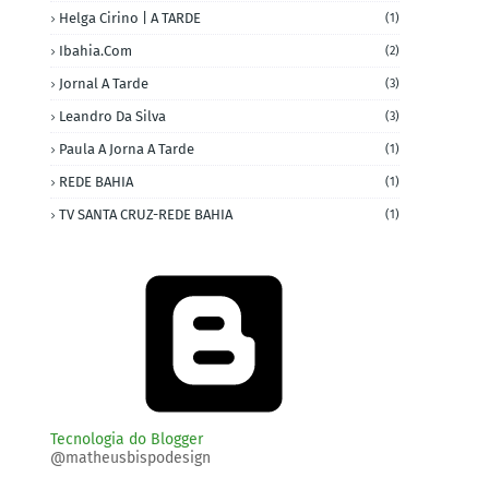
Helga Cirino | A TARDE
(1)
Ibahia.com
(2)
Jornal A Tarde
(3)
Leandro Da Silva
(3)
Paula A Jorna A Tarde
(1)
REDE BAHIA
(1)
TV SANTA CRUZ-REDE BAHIA
(1)
Tecnologia do Blogger
@matheusbispodesign