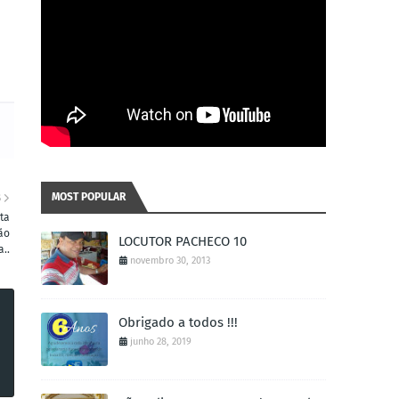
MOST POPULAR
S
ta
ão
LOCUTOR PACHECO 10
a..
novembro 30, 2013
Obrigado a todos !!!
junho 28, 2019