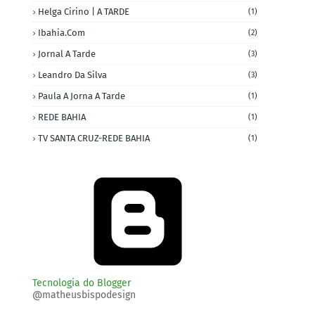
Helga Cirino | A TARDE
(1)
Ibahia.com
(2)
Jornal A Tarde
(3)
Leandro Da Silva
(3)
Paula A Jorna A Tarde
(1)
REDE BAHIA
(1)
TV SANTA CRUZ-REDE BAHIA
(1)
Tecnologia do Blogger
@matheusbispodesign