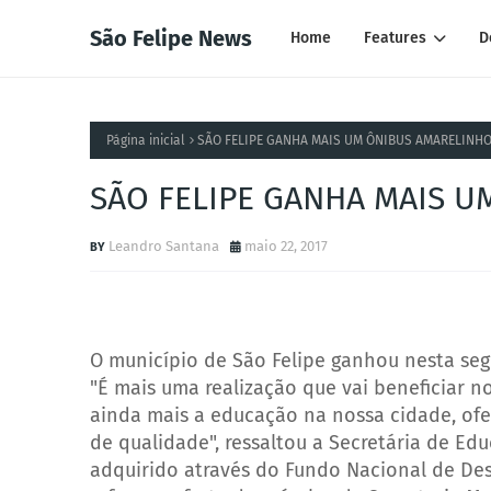
São Felipe News
Home
Features
D
Página inicial
SÃO FELIPE GANHA MAIS UM ÔNIBUS AMARELINH
SÃO FELIPE GANHA MAIS 
Leandro Santana
maio 22, 2017
O município de São Felipe ganhou nesta seg
"É mais uma realização que vai beneficiar n
ainda mais a educação na nossa cidade, ofe
de qualidade", ressaltou a Secretária de Ed
adquirido através do Fundo Nacional de De