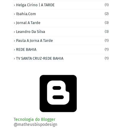
Helga Cirino | A TARDE
(1)
Ibahia.com
(2)
Jornal A Tarde
(3)
Leandro Da Silva
(3)
Paula A Jorna A Tarde
(1)
REDE BAHIA
(1)
TV SANTA CRUZ-REDE BAHIA
(1)
Tecnologia do Blogger
@matheusbispodesign