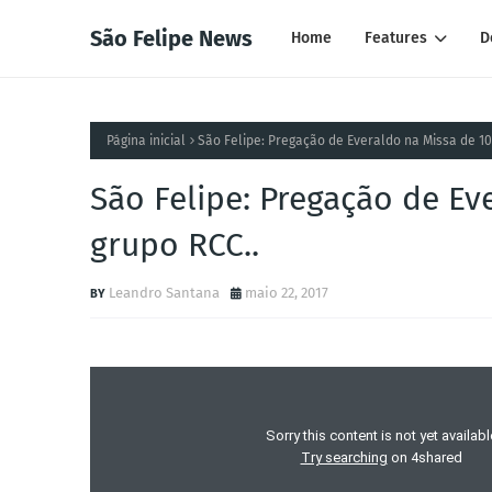
São Felipe News
Home
Features
D
Página inicial
São Felipe: Pregação de Everaldo na Missa de 10
São Felipe: Pregação de Ev
grupo RCC..
Leandro Santana
maio 22, 2017