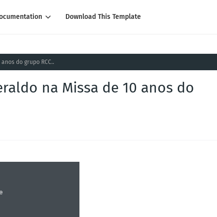
ocumentation
Download This Template
 anos do grupo RCC..
eraldo na Missa de 10 anos do