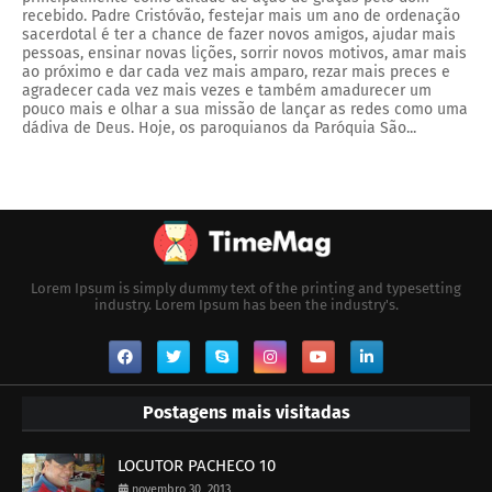
recebido. Padre Cristóvão, festejar mais um ano de ordenação
sacerdotal é ter a chance de fazer novos amigos, ajudar mais
pessoas, ensinar novas lições, sorrir novos motivos, amar mais
ao próximo e dar cada vez mais amparo, rezar mais preces e
agradecer cada vez mais vezes e também amadurecer um
pouco mais e olhar a sua missão de lançar as redes como uma
dádiva de Deus. Hoje, os paroquianos da Paróquia São...
Lorem Ipsum is simply dummy text of the printing and typesetting
industry. Lorem Ipsum has been the industry's.
Postagens mais visitadas
LOCUTOR PACHECO 10
novembro 30, 2013