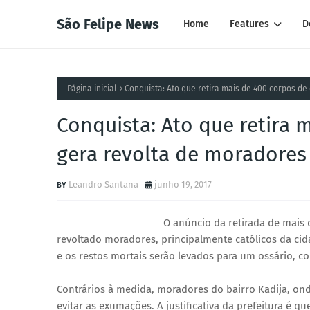
São Felipe News
Home
Features
D
Página inicial
Conquista: Ato que retira mais de 400 corpos de
Conquista: Ato que retira 
gera revolta de moradores
Leandro Santana
junho 19, 2017
O anúncio da retirada de mais 
revoltado moradores, principalmente católicos da c
e os restos mortais serão levados para um ossário, co
Contrários à medida, moradores do bairro Kadija, ond
evitar as exumações. A justificativa da prefeitura é q