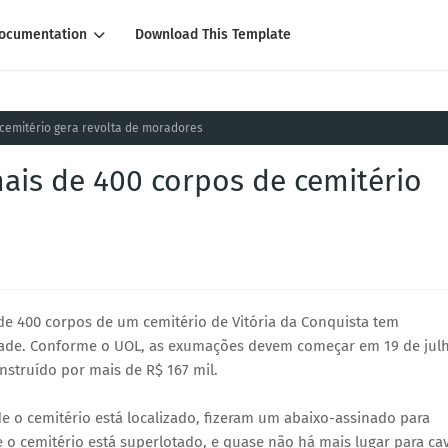
ocumentation
Download This Template
 cemitério gera revolta de moradores
mais de 400 corpos de cemitério
de 400 corpos de um cemitério de Vitória da Conquista tem
idade. Conforme o UOL, as exumações devem começar em 19 de jul
nstruído por mais de R$ 167 mil.
e o cemitério está localizado, fizeram um abaixo-assinado para
ue o cemitério está superlotado, e quase não há mais lugar para ca