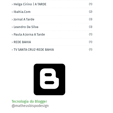
Helga Cirino | A TARDE
(1)
Ibahia.com
(2)
Jornal A Tarde
(3)
Leandro Da Silva
(3)
Paula A Jorna A Tarde
(1)
REDE BAHIA
(1)
TV SANTA CRUZ-REDE BAHIA
(1)
Tecnologia do Blogger
@matheusbispodesign