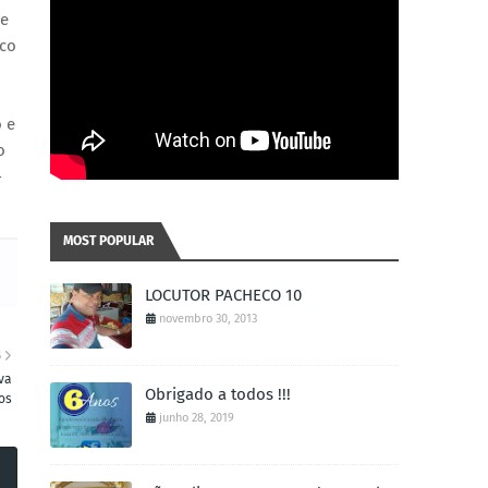
ue
ico
o e
o
-
MOST POPULAR
LOCUTOR PACHECO 10
novembro 30, 2013
S
va
Obrigado a todos !!!
os
junho 28, 2019