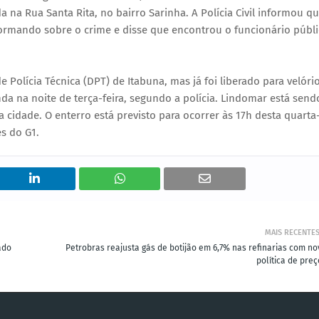
a na Rua Santa Rita, no bairro Sarinha. A Polícia Civil informou q
formando sobre o crime e disse que encontrou o funcionário públ
olícia Técnica (DPT) de Itabuna, mas já foi liberado para velóri
da na noite de terça-feira, segundo a polícia. Lindomar está send
a cidade. O enterro está previsto para ocorrer às 17h desta quarta
s do G1.
MAIS RECENTE
ado
Petrobras reajusta gás de botijão em 6,7% nas refinarias com no
política de preç