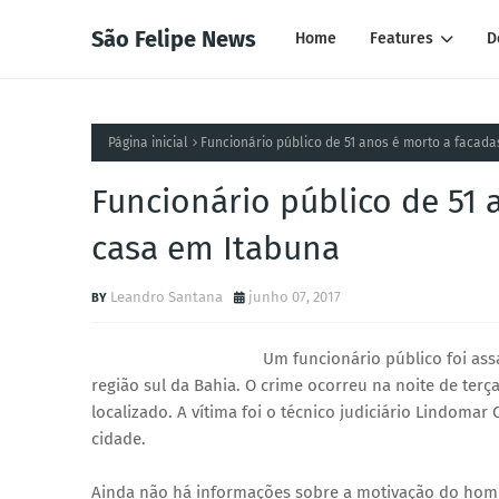
São Felipe News
Home
Features
D
Página inicial
Funcionário público de 51 anos é morto a facad
Funcionário público de 51 
casa em Itabuna
Leandro Santana
junho 07, 2017
Um funcionário público foi ass
região sul da Bahia. O crime ocorreu na noite de terça
localizado. A vítima foi o técnico judiciário Lindomar 
cidade.
Ainda não há informações sobre a motivação do homicí