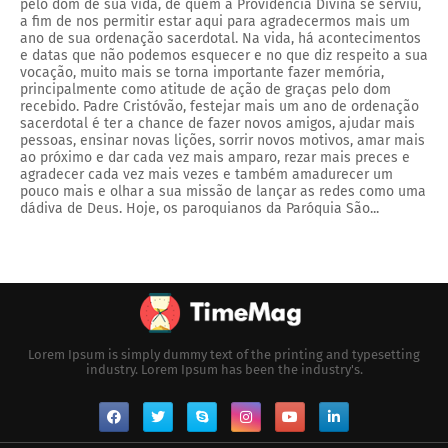
pelo dom de sua vida, de quem a Providencia Divina se serviu,
a fim de nos permitir estar aqui para agradecermos mais um
ano de sua ordenação sacerdotal. Na vida, há acontecimentos
e datas que não podemos esquecer e no que diz respeito a sua
vocação, muito mais se torna importante fazer memória,
principalmente como atitude de ação de graças pelo dom
recebido. Padre Cristóvão, festejar mais um ano de ordenação
sacerdotal é ter a chance de fazer novos amigos, ajudar mais
pessoas, ensinar novas lições, sorrir novos motivos, amar mais
ao próximo e dar cada vez mais amparo, rezar mais preces e
agradecer cada vez mais vezes e também amadurecer um
pouco mais e olhar a sua missão de lançar as redes como uma
dádiva de Deus. Hoje, os paroquianos da Paróquia São...
Lorem Ipsum is simply dummy text of the printing and typesetting
industry. Lorem Ipsum has been the industry's.