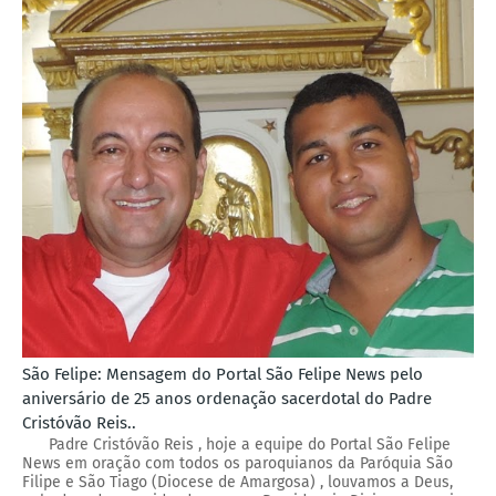
São Felipe: Mensagem do Portal São Felipe News pelo
aniversário de 25 anos ordenação sacerdotal do Padre
Cristóvão Reis..
Padre Cristóvão Reis , hoje a equipe do Portal São Felipe
News em oração com todos os paroquianos da Paróquia São
Filipe e São Tiago (Diocese de Amargosa) , louvamos a Deus,