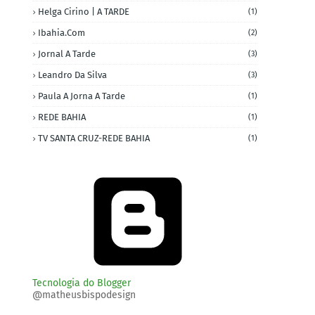
Helga Cirino | A TARDE
(1)
Ibahia.com
(2)
Jornal A Tarde
(3)
Leandro Da Silva
(3)
Paula A Jorna A Tarde
(1)
REDE BAHIA
(1)
TV SANTA CRUZ-REDE BAHIA
(1)
Tecnologia do Blogger
@matheusbispodesign