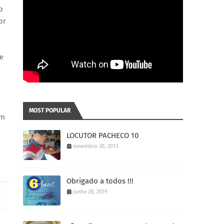
o
or
te
MOST POPULAR
Um
LOCUTOR PACHECO 10
novembro 30, 2013
Obrigado a todos !!!
junho 28, 2019