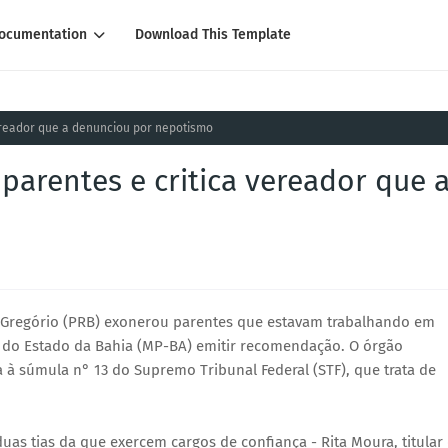
ocumentation
Download This Template
vereador que a denunciou por nepotismo
 parentes e critica vereador que 
Di Gregório (PRB) exonerou parentes que estavam trabalhando em
o do Estado da Bahia (MP-BA) emitir recomendação. O órgão
 à súmula n° 13 do Supremo Tribunal Federal (STF), que trata de
duas tias da que exercem cargos de confiança - Rita Moura, titular