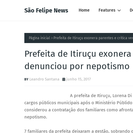
São Felipe News
Home
Features
D
Página inicial
Prefeita de Itiruçu exonera parentes e critica 
Prefeita de Itiruçu exonera
denunciou por nepotismo
Leandro Santana
junho 15, 2017
A prefeita de Itiruçu, Lorena 
cargos públicos municipais após o Ministério Públid
considerou a contratação dos familiares como afronta
nepotismo.
7 familiares da prefeita deixaram a gestão, sobrando 