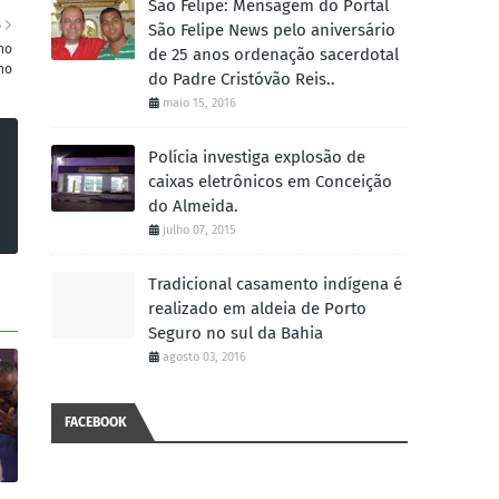
São Felipe: Mensagem do Portal
S
São Felipe News pelo aniversário
no
de 25 anos ordenação sacerdotal
no
do Padre Cristóvão Reis..
maio 15, 2016
Polícia investiga explosão de
caixas eletrônicos em Conceição
do Almeida.
julho 07, 2015
Tradicional casamento indígena é
realizado em aldeia de Porto
Seguro no sul da Bahia
agosto 03, 2016
FACEBOOK