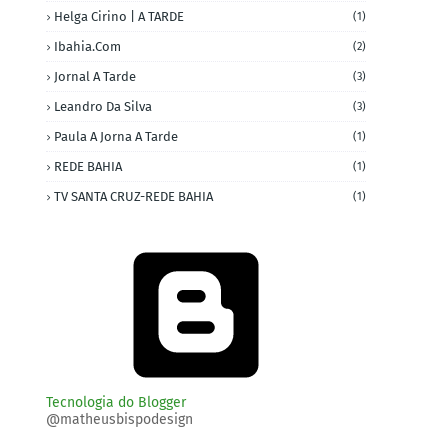
Helga Cirino | A TARDE
(1)
Ibahia.com
(2)
Jornal A Tarde
(3)
Leandro Da Silva
(3)
Paula A Jorna A Tarde
(1)
REDE BAHIA
(1)
TV SANTA CRUZ-REDE BAHIA
(1)
Tecnologia do Blogger
@matheusbispodesign