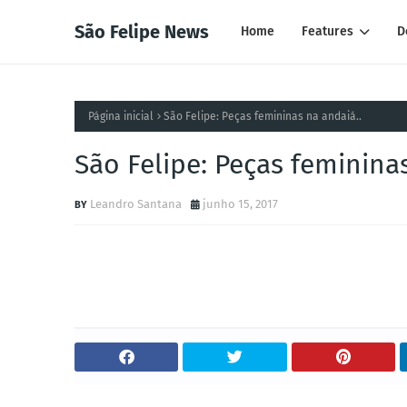
São Felipe News
Home
Features
D
Página inicial
São Felipe: Peças femininas na andaiá..
São Felipe: Peças femininas
Leandro Santana
junho 15, 2017