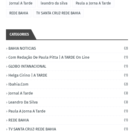
Jornal A Tarde
leandro da silva
Paula a Jorna A Tarde
REDE BAHIA
TV SANTA CRUZ-REDE BAHIA
CATEGORIES
BAHIA NOTICIAS
(2)
Com Redação De Paula Pitta | A TARDE On Line
(1)
GLOBO INTANACIONAL
(1)
Helga Cirino | A TARDE
(1)
Ibahia.com
(2)
Jornal A Tarde
(3)
Leandro Da Silva
(3)
Paula A Jorna A Tarde
(1)
REDE BAHIA
(1)
TV SANTA CRUZ-REDE BAHIA
(1)