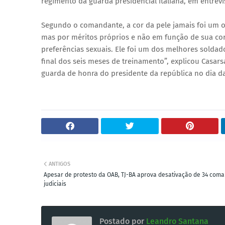
regimento da guarda presidencial italiana, em entrevis
Segundo o comandante, a cor da pele jamais foi um ob
mas por méritos próprios e não em função de sua cor.
preferências sexuais. Ele foi um dos melhores soldad
final dos seis meses de treinamento”, explicou Casar
guarda de honra do presidente da república no dia da
ANTIGOS
Apesar de protesto da OAB, TJ-BA aprova desativação de 34 coma
judiciais
Postado por
Leandro Santana