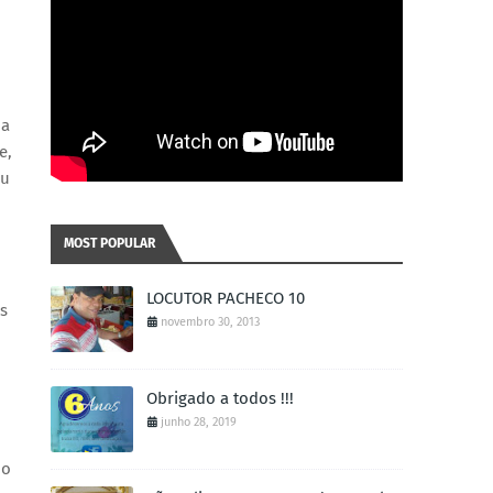
 a
e,
eu
MOST POPULAR
LOCUTOR PACHECO 10
os
novembro 30, 2013
Obrigado a todos !!!
junho 28, 2019
do