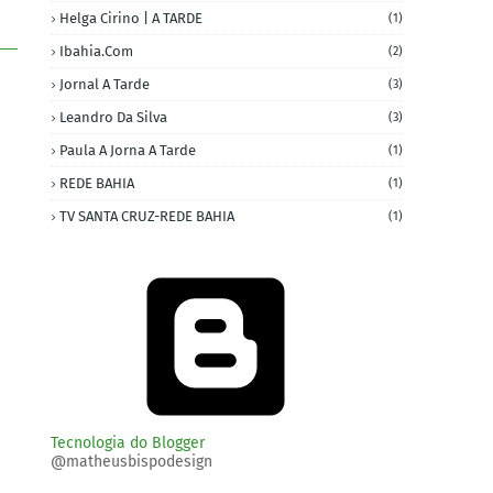
Helga Cirino | A TARDE
(1)
Ibahia.com
(2)
Jornal A Tarde
(3)
Leandro Da Silva
(3)
Paula A Jorna A Tarde
(1)
REDE BAHIA
(1)
TV SANTA CRUZ-REDE BAHIA
(1)
Tecnologia do Blogger
@matheusbispodesign