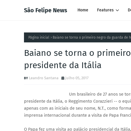
São Felipe News
Home
Features
D
Página inicial
Baiano se torna o primeiro negro da guarda de h
Baiano se torna o primeir
presidente da Itália
Leandro Santana
julho 05, 2017
Um brasileiro de 27 anos se to
presidente da Itália, o Reggimento Corazzieri -- o eq
apenas com as iniciais de seu nome, N.T., como form
imprensa internacional durante a visita de Papa Franc
O Papa fez uma visita ao palácio presidencial da Itáli