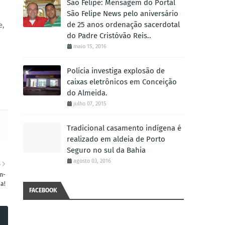
São Felipe: Mensagem do Portal
São Felipe News pelo aniversário
de 25 anos ordenação sacerdotal
e,
do Padre Cristóvão Reis..
maio 15, 2016
Polícia investiga explosão de
caixas eletrônicos em Conceição
do Almeida.
julho 07, 2015
Tradicional casamento indígena é
realizado em aldeia de Porto
Seguro no sul da Bahia
agosto 03, 2016
S
m-
a!
FACEBOOK