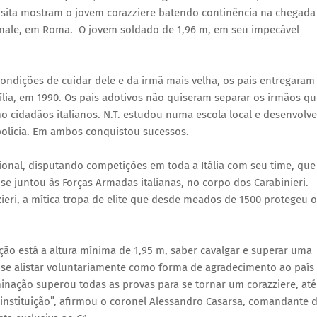
 visita mostram o jovem corazziere batendo continência na chegada
rinale, em Roma. O jovem soldado de 1,96 m, em seu impecável
ndições de cuidar dele e da irmã mais velha, os pais entregaram
ília, em 1990. Os pais adotivos não quiseram separar os irmãos qu
mo cidadãos italianos. N.T. estudou numa escola local e desenvolv
polícia. Em ambos conquistou sucessos.
sional, disputando competições em toda a Itália com seu time, que
se juntou às Forças Armadas italianas, no corpo dos Carabinieri.
ieri, a mítica tropa de elite que desde meados de 1500 protegeu 
ição está a altura mínima de 1,95 m, saber cavalgar e superar uma
uis se alistar voluntariamente como forma de agradecimento ao país
inação superou todas as provas para se tornar um corazziere, até
 instituição”, afirmou o coronel Alessandro Casarsa, comandante 