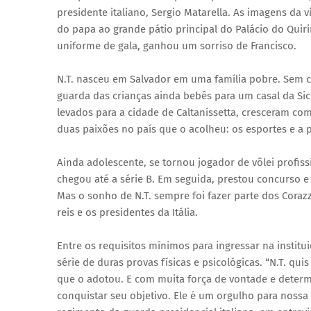
presidente italiano, Sergio Matarella. As imagens da
do papa ao grande pátio principal do Palácio do Qui
uniforme de gala, ganhou um sorriso de Francisco.
N.T. nasceu em Salvador em uma família pobre. Sem co
guarda das crianças ainda bebês para um casal da Sic
levados para a cidade de Caltanissetta, cresceram co
duas paixões no país que o acolheu: os esportes e a 
Ainda adolescente, se tornou jogador de vôlei profis
chegou até a série B. Em seguida, prestou concurso e 
Mas o sonho de N.T. sempre foi fazer parte dos Corazz
reis e os presidentes da Itália.
Entre os requisitos mínimos para ingressar na institu
série de duras provas físicas e psicológicas. “N.T. q
que o adotou. E com muita força de vontade e determ
conquistar seu objetivo. Ele é um orgulho para nossa