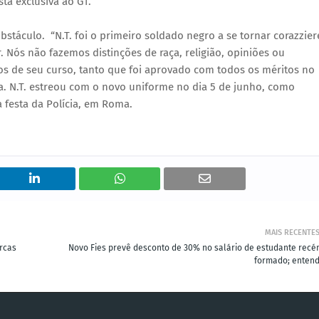
ta exclusiva ao G1.
stáculo. “N.T. foi o primeiro soldado negro a se tornar corazzier
 Nós não fazemos distinções de raça, religião, opiniões ou
os de seu curso, tanto que foi aprovado com todos os méritos no
sa. N.T. estreou com o novo uniforme no dia 5 de junho, como
 festa da Polícia, em Roma.
MAIS RECENTE
rcas
Novo Fies prevê desconto de 30% no salário de estudante recé
formado; entend