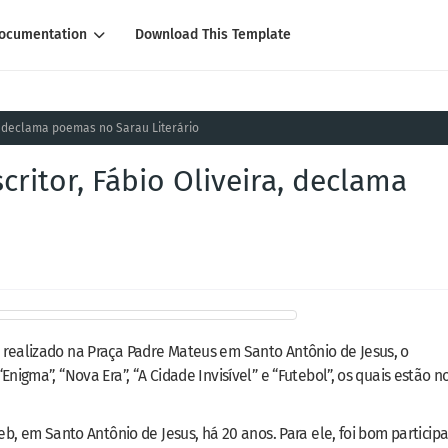
ocumentation
Download This Template
a, declama poemas no Sarau Literário
critor, Fábio Oliveira, declama
 realizado na Praça Padre Mateus em Santo Antônio de Jesus, o
nigma”, “Nova Era”, “A Cidade Invisível” e “Futebol”, os quais estão n
eb, em Santo Antônio de Jesus, há 20 anos. Para ele, foi bom participa