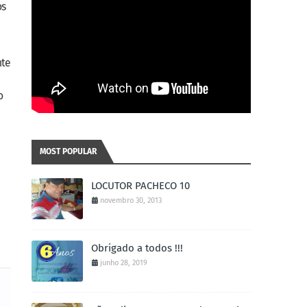
os
nte
o
MOST POPULAR
LOCUTOR PACHECO 10
novembro 30, 2013
Obrigado a todos !!!
junho 28, 2019