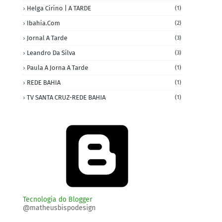
Helga Cirino | A TARDE
(1)
Ibahia.com
(2)
Jornal A Tarde
(3)
Leandro Da Silva
(3)
Paula A Jorna A Tarde
(1)
REDE BAHIA
(1)
TV SANTA CRUZ-REDE BAHIA
(1)
Tecnologia do Blogger
@matheusbispodesign