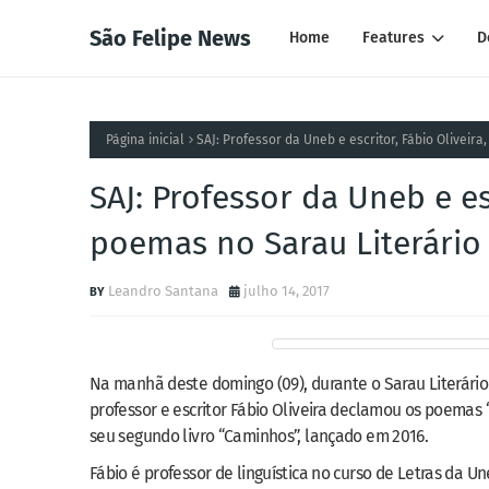
São Felipe News
Home
Features
D
Página inicial
SAJ: Professor da Uneb e escritor, Fábio Oliveir
SAJ: Professor da Uneb e es
poemas no Sarau Literário
Leandro Santana
julho 14, 2017
Na manhã deste domingo (09), durante o Sarau Literário
professor e escritor Fábio Oliveira declamou os poemas “E
seu segundo livro “Caminhos”, lançado em 2016.
Fábio é professor de linguística no curso de Letras da Un