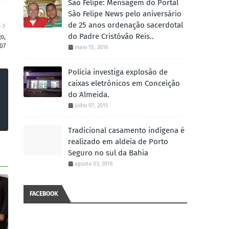
São Felipe: Mensagem do Portal
São Felipe News pelo aniversário
de 25 anos ordenação sacerdotal
S
do Padre Cristóvão Reis..
o,
07
maio 15, 2016
Polícia investiga explosão de
caixas eletrônicos em Conceição
do Almeida.
julho 07, 2015
Tradicional casamento indígena é
realizado em aldeia de Porto
Seguro no sul da Bahia
agosto 03, 2016
FACEBOOK