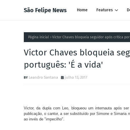
São Felipe News
Home
Features
D
Página inicial
Victor Chaves bloqueia seguidor após crítica por 
Victor Chaves bloqueia seg
português: 'É a vida'
Leandro Santana
julho 13, 2017
Victor, da dupla com Leo, bloqueou um internauta após ser 
publicação, o cantor, a ser substituído por Simone e Simaria 
ao invés de "impecilho".