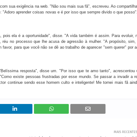
 com sua exigência na web. "Não sou mais sua fã", escreveu. Ao compartilha
ão: "Adoro aprender coisas novas e é por isso que sempre divido o que posso"
 pois ela é a oportunidade", disse. "A vida também é assim. Para evoluir, 
r, réu no processo que lhe acusa de agressão à mulher. "A propósito, sim, 
 favor, para que você não se dê ao trabalho de aparecer "sem querer" por a
 "Belíssima resposta", disse um. "Por isso que te amo tanto", acrescentou
 "Como existe pessoas frustradas por esse mundo. Se passar a invadir a r
tor continue sendo esse homem culto e inteligente! Me tornei mais fã aind
MAIS RECENTE