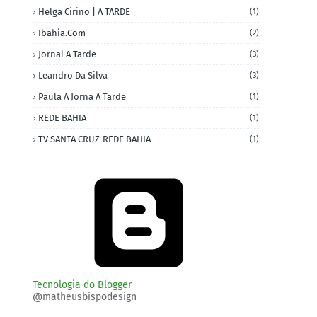
Helga Cirino | A TARDE
(1)
Ibahia.com
(2)
Jornal A Tarde
(3)
Leandro Da Silva
(3)
Paula A Jorna A Tarde
(1)
REDE BAHIA
(1)
TV SANTA CRUZ-REDE BAHIA
(1)
Tecnologia do Blogger
@matheusbispodesign