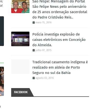
São Felipe: Mensagem do Portal
o;
ja!
São Felipe News pelo aniversário
de 25 anos ordenação sacerdotal
do Padre Cristóvão Reis..
maio 15, 2016
Polícia investiga explosão de
caixas eletrônicos em Conceição
do Almeida.
julho 07, 2015
Tradicional casamento indígena é
realizado em aldeia de Porto
Seguro no sul da Bahia
agosto 03, 2016
FACEBOOK
m