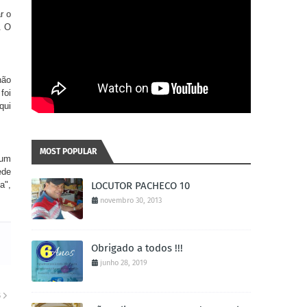
r o
. O
não
foi
qui
MOST POPULAR
 um
ede
a",
LOCUTOR PACHECO 10
novembro 30, 2013
Obrigado a todos !!!
junho 28, 2019
S