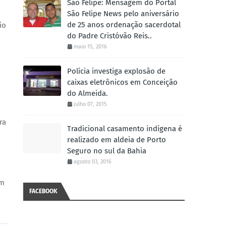
São Felipe: Mensagem do Portal
São Felipe News pelo aniversário
de 25 anos ordenação sacerdotal
io
do Padre Cristóvão Reis..
maio 15, 2016
Polícia investiga explosão de
caixas eletrônicos em Conceição
do Almeida.
julho 07, 2015
ra
Tradicional casamento indígena é
realizado em aldeia de Porto
Seguro no sul da Bahia
agosto 03, 2016
om
FACEBOOK