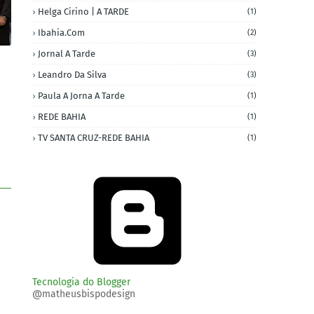
Helga Cirino | A TARDE
(1)
Ibahia.com
(2)
Jornal A Tarde
(3)
Leandro Da Silva
(3)
Paula A Jorna A Tarde
(1)
REDE BAHIA
(1)
TV SANTA CRUZ-REDE BAHIA
(1)
Tecnologia do Blogger
@matheusbispodesign