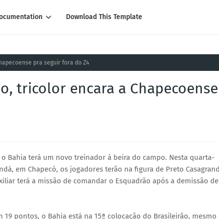
ocumentation
Download This Template
hapecoense pra seguir fora do Z4
o, tricolor encara a Chapecoense
o, o Bahia terá um novo treinador à beira do campo. Nesta quarta-
Condá, em Chapecó, os jogadores terão na figura de Preto Casagran
uxiliar terá a missão de comandar o Esquadrão após a demissão de
 19 pontos, o Bahia está na 15ª colocação do Brasileirão, mesmo