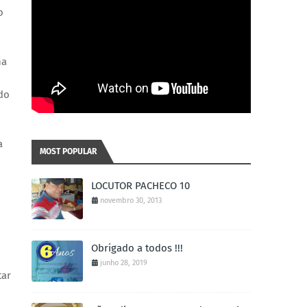
o
na
 do
a
MOST POPULAR
LOCUTOR PACHECO 10
novembro 30, 2013
Obrigado a todos !!!
junho 28, 2019
tar