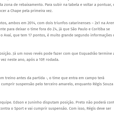
a zona de rebaixamento. Para subir na tabela e voltar a pontuar, 
cer a Chape pela primeira vez.
ontos, ambos em 2014, com dois triunfos catarinenses – 2x1 na Are
e para deixar o time fora do Z4, já que São Paulo e Coritiba se
ra o Avaí, que tem 17 pontos, é muito grande segundo informações
 posição. Já um novo revés pode fazer com que Esquadrão termine 
vez neste ano, após a 10ª rodada.
m treino antes da partida -, o time que entra em campo terá
de cumprir suspensão pelo terceiro amarelo, enquanto Régis Souza
quipe. Edson e Juninho disputam posição. Preto não poderá con
contra o Sport e vai cumprir suspensão. Com isso, Régis deve ser