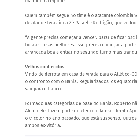
mantido na equipe.
Quem também segue no time é o atacante colombiano
de ataque terá ainda Zé Rafael e Rodrigão, que volto
“A gente precisa começar a vencer, parar de ficar osc
buscar coisas melhores. Isso precisa começar a parti
arrancada boa e entrar no segundo turno mais tranquil
Velhos conhecidos
Vindo de derrota em casa de virada para o Atlético-GO
o confronto com o Bahia. Regularizados, os equatorian
vão para o banco.
Formado nas categorias de base do Bahia, Roberto nã
Além dele, fazem parte do elenco o lateral-direito Ap
o tricolor no ano passado, que está suspenso. Outros
ambos ex-Vitória.