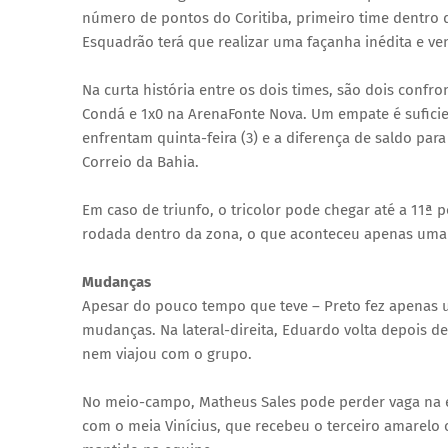
número de pontos do Coritiba, primeiro time dentro d
Esquadrão terá que realizar uma façanha inédita e ven
Na curta história entre os dois times, são dois confr
Condá e 1x0 na ArenaFonte Nova. Um empate é suficient
enfrentam quinta-feira (3) e a diferença de saldo pa
Correio da Bahia.
Em caso de triunfo, o tricolor pode chegar até a 11ª
rodada dentro da zona, o que aconteceu apenas uma 
Mudanças
Apesar do pouco tempo que teve – Preto fez apenas u
mudanças. Na lateral-direita, Eduardo volta depois 
nem viajou com o grupo.
No meio-campo, Matheus Sales pode perder vaga na e
com o meia Vinícius, que recebeu o terceiro amarelo 