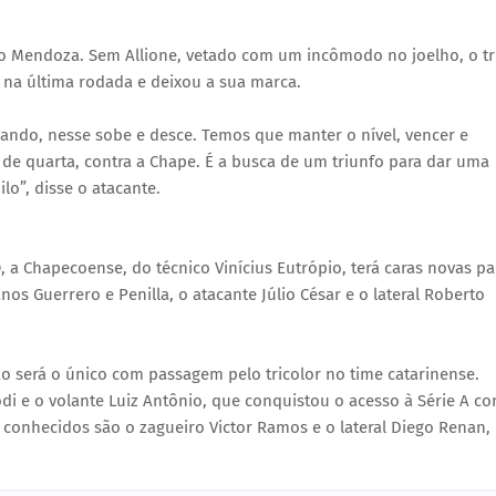
 Mendoza. Sem Allione, vetado com um incômodo no joelho, o tr
u na última rodada e deixou a sua marca.
ilando, nesse sobe e desce. Temos que manter o nível, vencer e
r de quarta, contra a Chape. É a busca de um triunfo para dar uma
o”, disse o atacante.
, a Chapecoense, do técnico Vinícius Eutrópio, terá caras novas pa
os Guerrero e Penilla, o atacante Júlio César e o lateral Roberto
o será o único com passagem pelo tricolor no time catarinense.
odi e o volante Luiz Antônio, que conquistou o acesso à Série A c
 conhecidos são o zagueiro Victor Ramos e o lateral Diego Renan,