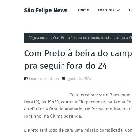
São Felipe News
Home
Features
D
Página inicial
Com Preto à beira do campo, tricolor encara a C
Com Preto à beira do camp
pra seguir fora do Z4
Leandro Santana
agosto 02, 2017
Pela terceira vez no Brasileirã
feira (2), às 19h30, contra a Chapecoense, na Arena 
a referência fora do gramado. De forma interina, o a
Jorginho, na última segunda.
E Preto terá logo de cara uma missão complicada. Com