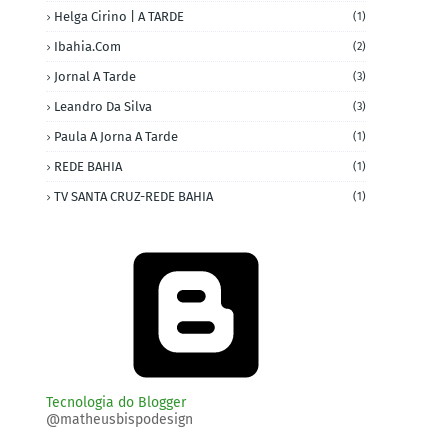
Helga Cirino | A TARDE
(1)
Ibahia.com
(2)
Jornal A Tarde
(3)
Leandro Da Silva
(3)
Paula A Jorna A Tarde
(1)
REDE BAHIA
(1)
TV SANTA CRUZ-REDE BAHIA
(1)
Tecnologia do Blogger
@matheusbispodesign