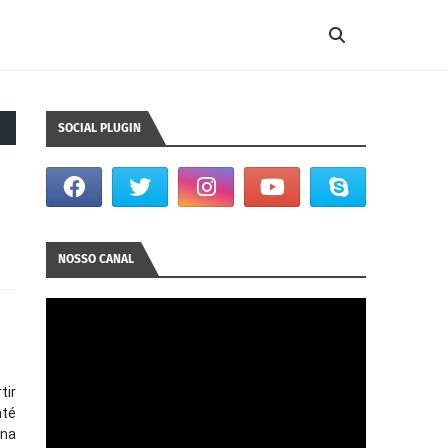
SOCIAL PLUGIN
NOSSO CANAL
tir
até
 na