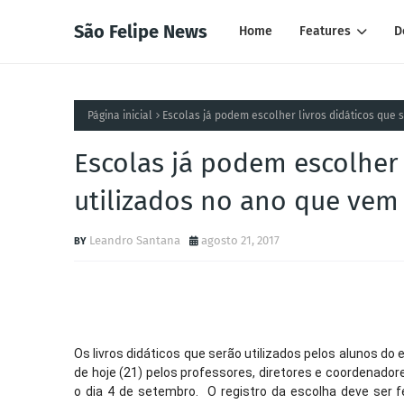
São Felipe News
Home
Features
D
Página inicial
Escolas já podem escolher livros didáticos que 
Escolas já podem escolher 
utilizados no ano que vem
Leandro Santana
agosto 21, 2017
Os livros didáticos que serão utilizados pelos alunos do 
de hoje (21) pelos professores, diretores e coordenadore
o dia 4 de setembro. O registro da escolha deve ser f