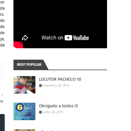
ser
 da
es.
 de
 de
 de
ja,
 da
MOST POPULAR
LOCUTOR PACHECO 10
novembro 30, 2013
S
na
Obrigado a todos !!!
junho 28, 2019