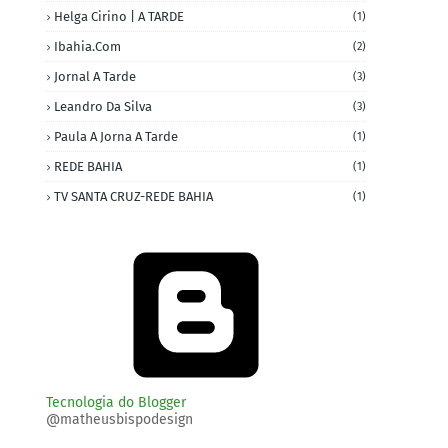
Helga Cirino | A TARDE
(1)
Ibahia.com
(2)
Jornal A Tarde
(3)
Leandro Da Silva
(3)
Paula A Jorna A Tarde
(1)
REDE BAHIA
(1)
TV SANTA CRUZ-REDE BAHIA
(1)
Tecnologia do Blogger
@matheusbispodesign