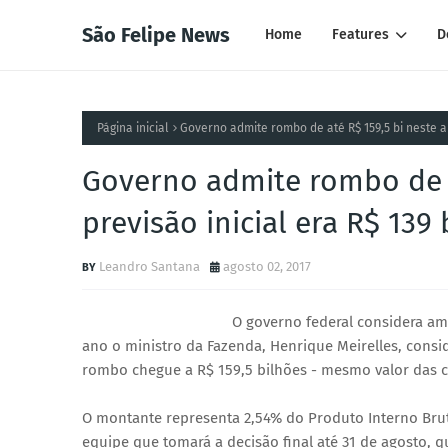
São Felipe News
Home
Features
D
Página inicial
Governo admite rombo de até R$ 159,5 bi neste an
Governo admite rombo de a
previsão inicial era R$ 139
Leandro Santana
agosto 02, 2017
O governo federal considera am
ano o ministro da Fazenda, Henrique Meirelles, consi
rombo chegue a R$ 159,5 bilhões - mesmo valor das 
O montante representa 2,54% do Produto Interno Brut
equipe que tomará a decisão final até 31 de agosto,