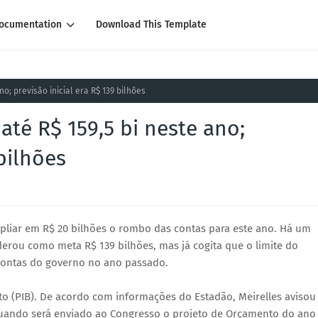
ocumentation
Download This Template
o; previsão inicial era R$ 139 bilhões
té R$ 159,5 bi neste ano;
 bilhões
pliar em R$ 20 bilhões o rombo das contas para este ano. Há um
derou como meta R$ 139 bilhões, mas já cogita que o limite do
contas do governo no ano passado.
o (PIB). De acordo com informações do Estadão, Meirelles avisou
 quando será enviado ao Congresso o projeto de Orçamento do ano