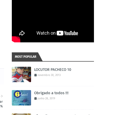
MOST POPULAR
LOCUTOR PACHECO 10
novembro 30, 2013
Obrigado a todos !!!
S
junho 28, 2019
ar
0%