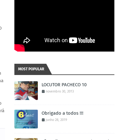
O
MOST POPULAR
m
na
LOCUTOR PACHECO 10
novembro 30, 2013
o
erá
Obrigado a todos !!!
junho 28, 2019