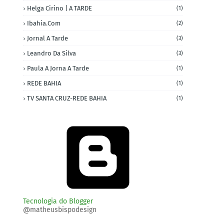
Helga Cirino | A TARDE
(1)
Ibahia.com
(2)
Jornal A Tarde
(3)
Leandro Da Silva
(3)
Paula A Jorna A Tarde
(1)
REDE BAHIA
(1)
TV SANTA CRUZ-REDE BAHIA
(1)
Tecnologia do Blogger
@matheusbispodesign