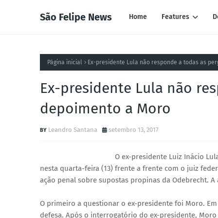
São Felipe News
Home
Features
D
Página inicial
Ex-presidente Lula não responde a todas as pe
Ex-presidente Lula não re
depoimento a Moro
Leandro Santana
setembro 13, 2017
O ex-presidente Luiz Inácio Lu
nesta quarta-feira (13) frente a frente com o juiz fed
ação penal sobre supostas propinas da Odebrecht. A 
O primeiro a questionar o ex-presidente foi Moro. Em 
defesa. Após o interrogatório do ex-presidente, Moro 