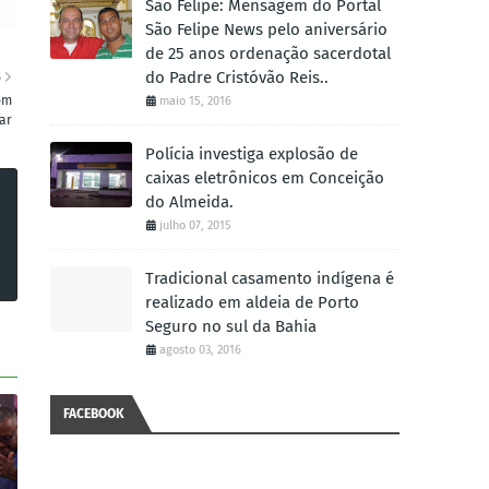
São Felipe: Mensagem do Portal
São Felipe News pelo aniversário
de 25 anos ordenação sacerdotal
do Padre Cristóvão Reis..
S
om
maio 15, 2016
ar
Polícia investiga explosão de
caixas eletrônicos em Conceição
do Almeida.
julho 07, 2015
Tradicional casamento indígena é
realizado em aldeia de Porto
Seguro no sul da Bahia
agosto 03, 2016
FACEBOOK