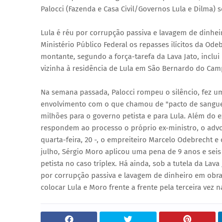
Palocci (Fazenda e Casa Civil/Governos Lula e Dilma)
Lula é réu por corrupção passiva e lavagem de dinhei
Ministério Público Federal os repasses ilícitos da Od
montante, segundo a força-tarefa da Lava Jato, inclui
vizinha à residência de Lula em São Bernardo do Cam
Na semana passada, Palocci rompeu o silêncio, fez um
envolvimento com o que chamou de "pacto de sangue"
milhões para o governo petista e para Lula. Além do e
respondem ao processo o próprio ex-ministro, o advo
quarta-feira, 20 -, o empreiteiro Marcelo Odebrecht e 
julho, Sérgio Moro aplicou uma pena de 9 anos e sei
petista no caso tríplex. Há ainda, sob a tutela da Lav
por corrupção passiva e lavagem de dinheiro em obras 
colocar Lula e Moro frente a frente pela terceira vez n