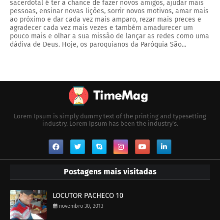
sacerdotal é ter a chance de fazer novos amigos, ajudar mais
pessoas, ensinar novas lições, sorrir novos motivos, amar mais
ao próximo e dar cada vez mais amparo, rezar mais preces e
agradecer cada vez mais vezes e também amadurecer um
pouco mais e olhar a sua missão de lançar as redes como uma
dádiva de Deus. Hoje, os paroquianos da Paróquia São...
Lorem Ipsum is simply dummy text of the printing and typesetting
industry. Lorem Ipsum has been the industry's.
Postagens mais visitadas
LOCUTOR PACHECO 10
novembro 30, 2013