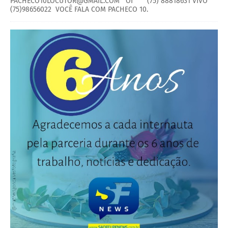
PACHECO10LOCUTOR@GMAIL.COM OI (75) 88818631 VIVO
(75)98656022 VOCÊ FALA COM PACHECO 10.