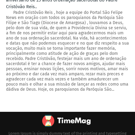
aniversário de 25 anos ordenação sacerdotal do Padre
Cristóvão Reis..
Padre Cristóvão Reis , hoje a equipe do Portal São Felipe
News em oração com todos os paroquianos da Paróquia São
Filipe e São Tiago (Diocese de Amargosa) , louvamos a Deus,
pelo dom de sua vida, de quem a Providencia Divina se serviu,
a fim de nos permitir estar aqui para agradecermos mais um
ano de sua ordenação sacerdotal. Na vida, há acontecimentos
e datas que não podemos esquecer e no que diz respeito a sua
vocação, muito mais se torna importante fazer memória,
principalmente como atitude de ação de graças pelo dom
recebido. Padre Cristóvão, festejar mais um ano de ordenação
sacerdotal é ter a chance de fazer novos amigos, ajudar mais
pessoas, ensinar novas lições, sorrir novos motivos, amar mais
ao próximo e dar cada vez mais amparo, rezar mais preces e
agradecer cada vez mais vezes e também amadurecer um
pouco mais e olhar a sua missão de lançar as redes como uma
dádiva de Deus. Hoje, os paroquianos da Paróquia São...
Lorem Ipsum is simply dummy text of the printing and typesetting