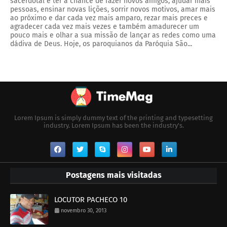
sacerdotal é ter a chance de fazer novos amigos, ajudar mais
pessoas, ensinar novas lições, sorrir novos motivos, amar mais
ao próximo e dar cada vez mais amparo, rezar mais preces e
agradecer cada vez mais vezes e também amadurecer um
pouco mais e olhar a sua missão de lançar as redes como uma
dádiva de Deus. Hoje, os paroquianos da Paróquia São...
Lorem Ipsum is simply dummy text of the printing and typesetting
industry. Lorem Ipsum has been the industry's.
Postagens mais visitadas
LOCUTOR PACHECO 10
novembro 30, 2013