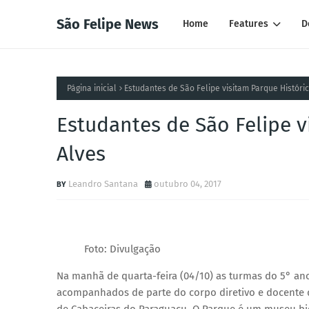
São Felipe News
Home
Features
D
Página inicial
Estudantes de São Felipe visitam Parque Históri
Estudantes de São Felipe v
Alves
Leandro Santana
outubro 04, 2017
Foto: Divulgação
Na manhã de quarta-feira (04/10) as turmas do 5° an
acompanhados de parte do corpo diretivo e docente da