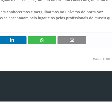
gráfico de 52 mil m², situado na Fazenda Cabaceiras, onde nasce
 para conhecermos e mergulharmos no universo do porta-voz
unos se encantaram pelo lugar e os pelos profissionais do museu qu
MAIS RECENTE