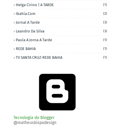
Helga Cirino | A TARDE
(1)
Ibahia.com
(2)
Jornal A Tarde
(3)
Leandro Da Silva
(3)
Paula A Jorna A Tarde
(1)
REDE BAHIA
(1)
TV SANTA CRUZ-REDE BAHIA
(1)
Tecnologia do Blogger
@matheusbispodesign