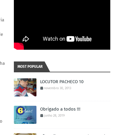
ia
de
nha
MOST POPULAR
LOCUTOR PACHECO 10
novembro 30, 2013
Obrigado a todos !!!
junho 28, 2019
to