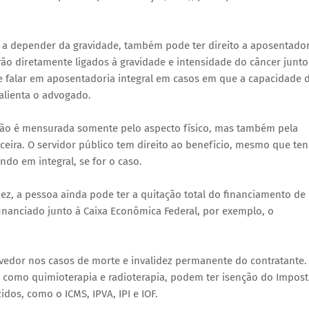
 a depender da gravidade, também pode ter direito a aposentador
arão diretamente ligados à gravidade e intensidade do câncer junto
 falar em aposentadoria integral em casos em que a capacidade 
alienta o advogado.
não é mensurada somente pelo aspecto físico, mas também pela
nceira. O servidor público tem direito ao benefício, mesmo que te
do em integral, se for o caso.
ez, a pessoa ainda pode ter a quitação total do financiamento de
inanciado junto à Caixa Econômica Federal, por exemplo, o
evedor nos casos de morte e invalidez permanente do contratante.
 como quimioterapia e radioterapia, podem ter isenção do Impos
s, como o ICMS, IPVA, IPI e IOF.