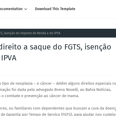
ocumentation
Download This Template
TS, isenção do Imposto de Renda e do IPVA
ireito a saque do FGTS, isenção
 IPVA
ipo de neoplasia – o câncer – detêm alguns direitos especiais n
ormação foi dada pelo advogado Breno Novelli, ao Bahia Notícias,
a o combate e prevenção ao câncer de mama.
heres, ou familiares com dependentes que buscam a cura da doen
de Garantia por Tempo de Serviço (FGTS), para ajudar nos custeio