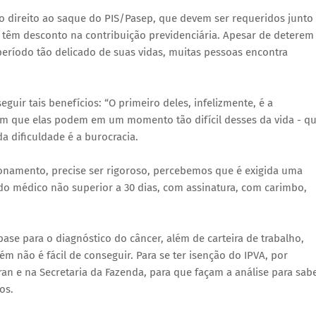
o direito ao saque do PIS/Pasep, que devem ser requeridos junto
 têm desconto na contribuição previdenciária. Apesar de deterem
ríodo tão delicado de suas vidas, muitas pessoas encontra
guir tais benefícios: “O primeiro deles, infelizmente, é a
em que elas podem em um momento tão difícil desses da vida - q
a dificuldade é a burocracia.
onamento, precise ser rigoroso, percebemos que é exigida uma
o médico não superior a 30 dias, com assinatura, com carimbo,
ase para o diagnóstico do câncer, além de carteira de trabalho,
m não é fácil de conseguir. Para se ter isenção do IPVA, por
n e na Secretaria da Fazenda, para que façam a análise para sab
os.