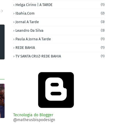
Helga Cirino | A TARDE
(1)
S
Ibahia.com
(2)
Jornal A Tarde
(3)
Leandro Da Silva
(3)
Paula A Jorna A Tarde
(1)
REDE BAHIA
(1)
TV SANTA CRUZ-REDE BAHIA
(1)
Tecnologia do Blogger
@matheusbispodesign