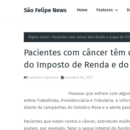
São Felipe News
Home
Features
D
Página inicial
Pacientes com câncer têm direito a saque do FG
Pacientes com câncer têm d
do Imposto de Renda e do
Leandro Santana
outubro 04, 2017
Pessoas que sofrem com algum t
esfera Trabalhista, Previdenciária e Tributária. A inf
diante da campanhas do Outubro Rosa e o alerta par
Pacientes que lutam contra o câncer, sobretudo mul
podem, por exemplo, fazer o saque integral do Fundo 