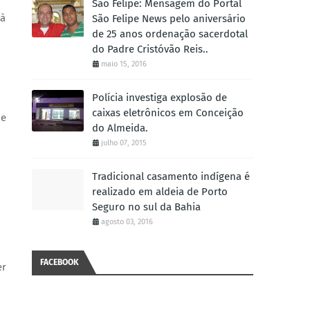
São Felipe: Mensagem do Portal
 à
São Felipe News pelo aniversário
de 25 anos ordenação sacerdotal
do Padre Cristóvão Reis..
maio 15, 2016
Polícia investiga explosão de
caixas eletrônicos em Conceição
ue
do Almeida.
julho 07, 2015
Tradicional casamento indígena é
realizado em aldeia de Porto
Seguro no sul da Bahia
agosto 03, 2016
FACEBOOK
er