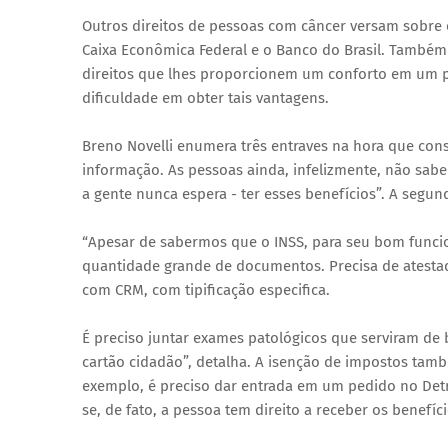
Outros direitos de pessoas com câncer versam sobre 
Caixa Econômica Federal e o Banco do Brasil. Também
direitos que lhes proporcionem um conforto em um pe
dificuldade em obter tais vantagens.
Breno Novelli enumera três entraves na hora que conse
informação. As pessoas ainda, infelizmente, não sab
a gente nunca espera - ter esses benefícios”. A segund
“Apesar de sabermos que o INSS, para seu bom funci
quantidade grande de documentos. Precisa de atestad
com CRM, com tipificação especifica.
É preciso juntar exames patológicos que serviram de b
cartão cidadão”, detalha. A isenção de impostos també
exemplo, é preciso dar entrada em um pedido no Detra
se, de fato, a pessoa tem direito a receber os benefíci