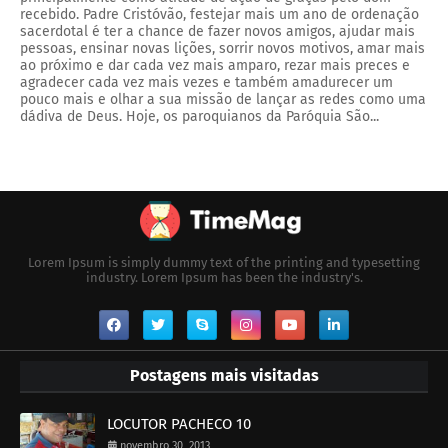
recebido. Padre Cristóvão, festejar mais um ano de ordenação
sacerdotal é ter a chance de fazer novos amigos, ajudar mais
pessoas, ensinar novas lições, sorrir novos motivos, amar mais
ao próximo e dar cada vez mais amparo, rezar mais preces e
agradecer cada vez mais vezes e também amadurecer um
pouco mais e olhar a sua missão de lançar as redes como uma
dádiva de Deus. Hoje, os paroquianos da Paróquia São...
Lorem Ipsum is simply dummy text of the printing and typesetting
industry. Lorem Ipsum has been the industry's.
Postagens mais visitadas
LOCUTOR PACHECO 10
novembro 30, 2013