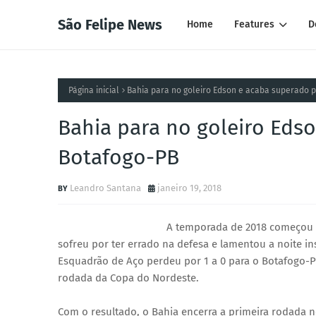
São Felipe News
Home
Features
D
Página inicial
Bahia para no goleiro Edson e acaba superado 
Bahia para no goleiro Eds
Botafogo-PB
Leandro Santana
janeiro 19, 2018
A temporada de 2018 começou c
sofreu por ter errado na defesa e lamentou a noite i
Esquadrão de Aço perdeu por 1 a 0 para o Botafogo-PB
rodada da Copa do Nordeste.
Com o resultado, o Bahia encerra a primeira rodada n