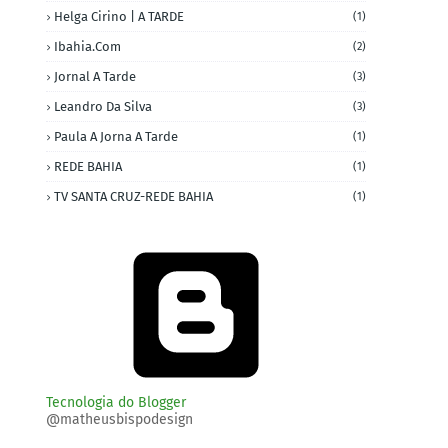
Helga Cirino | A TARDE
(1)
Ibahia.com
(2)
Jornal A Tarde
(3)
Leandro Da Silva
(3)
Paula A Jorna A Tarde
(1)
REDE BAHIA
(1)
TV SANTA CRUZ-REDE BAHIA
(1)
Tecnologia do Blogger
@matheusbispodesign