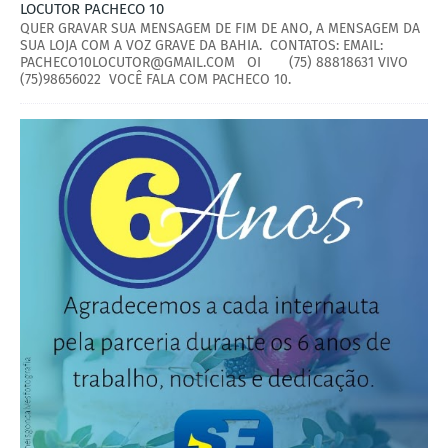
LOCUTOR PACHECO 10
QUER GRAVAR SUA MENSAGEM DE FIM DE ANO, A MENSAGEM DA
SUA LOJA COM A VOZ GRAVE DA BAHIA. CONTATOS: EMAIL:
PACHECO10LOCUTOR@GMAIL.COM OI (75) 88818631 VIVO
(75)98656022 VOCÊ FALA COM PACHECO 10.