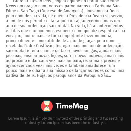
Padre Cristóvão Reis , hoje a equipe do Portal São Felipe
News em oração com todos os paroquianos da Paróquia São
Filipe e São Tiago (Diocese de Amargosa) , louvamos a Deus,
pelo dom de sua vida, de quem a Providencia Divina se serviu,
a fim de nos permitir estar aqui para agradecermos mais um
ano de sua ordenação sacerdotal. Na vida, há acontecimentos
e datas que não podemos esquecer e no que diz respeito a sua
vocação, muito mais se torna importante fazer memória,
principalmente como atitude de ação de graças pelo dom
recebido. Padre Cristóvão, festejar mais um ano de ordenação
sacerdotal é ter a chance de fazer novos amigos, ajudar mais
pessoas, ensinar novas lições, sorrir novos motivos, amar mais
ao próximo e dar cada vez mais amparo, rezar mais preces e
agradecer cada vez mais vezes e também amadurecer um
pouco mais e olhar a sua missão de lançar as redes como uma
dádiva de Deus. Hoje, os paroquianos da Paróquia São...
Lorem Ipsum is simply dummy text of the printing and typesetting
industry. Lorem Ipsum has been the industry's.