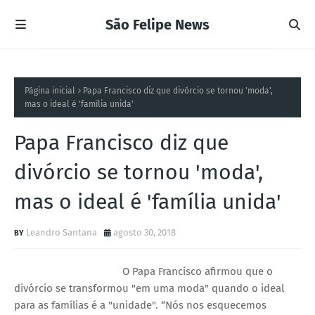
São Felipe News
Página inicial
Papa Francisco diz que divórcio se tornou 'moda',
mas o ideal é 'família unida'
Papa Francisco diz que
divórcio se tornou 'moda',
mas o ideal é 'família unida'
Leandro Santana
agosto 30, 2018
O Papa Francisco afirmou que o
divórcio se transformou "em uma moda" quando o ideal
para as famílias é a "unidade". “Nós nos esquecemos