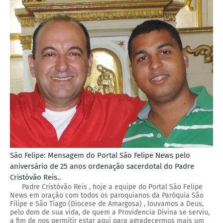
São Felipe: Mensagem do Portal São Felipe News pelo
aniversário de 25 anos ordenação sacerdotal do Padre
Cristóvão Reis..
Padre Cristóvão Reis , hoje a equipe do Portal São Felipe
News em oração com todos os paroquianos da Paróquia São
Filipe e São Tiago (Diocese de Amargosa) , louvamos a Deus,
pelo dom de sua vida, de quem a Providencia Divina se serviu,
a fim de nos permitir estar aqui para agradecermos mais um