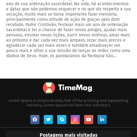
ano de sua ordenação sacerdotal. Na vida, há acontecimentos
e datas que não podemos esquecer e no que diz respeito a sua
vocação, muito mais se torna importante fazer memória,
principalmente como atitude de ação de graças pelo dom
recebido. Padre Cristóvão, festejar mais um ano de ordenação
sacerdotal é ter a chance de fazer novos amigos, ajudar mais
pessoas, ensinar novas lições, sorrir novos motivos, amar mais
ao próximo e dar cada vez mais amparo, rezar mais preces e
agradecer cada vez mais vezes e também amadurecer um
pouco mais e olhar a sua missão de lançar as redes como uma
dádiva de Deus. Hoje, os paroquianos da Paróquia São...
Lorem Ipsum is simply dummy text of the printing and typesetting
industry. Lorem Ipsum has been the industry's.
Postagens mais visitadas