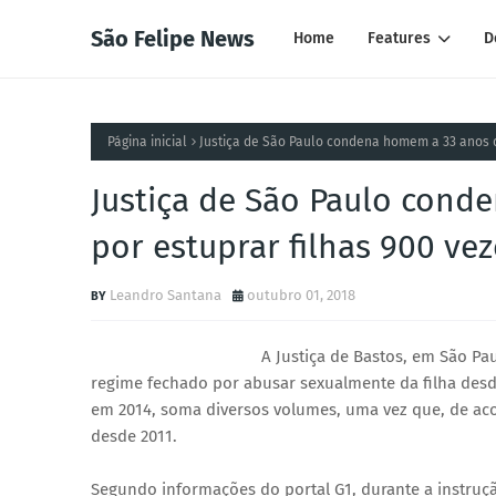
São Felipe News
Home
Features
D
Página inicial
Justiça de São Paulo condena homem a 33 anos d
Justiça de São Paulo cond
por estuprar filhas 900 vez
Leandro Santana
outubro 01, 2018
A Justiça de Bastos, em São P
regime fechado por abusar sexualmente da filha desde
em 2014, soma diversos volumes, uma vez que, de aco
desde 2011.
Segundo informações do portal G1, durante a instruç