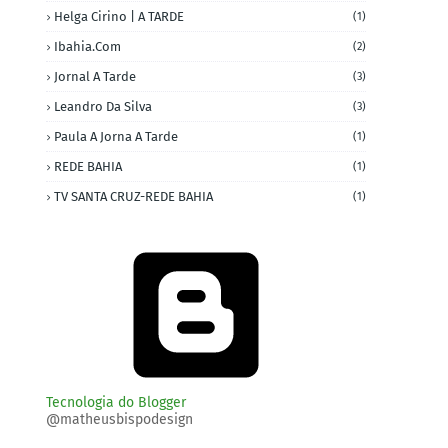
Helga Cirino | A TARDE
(1)
Ibahia.com
(2)
Jornal A Tarde
(3)
Leandro Da Silva
(3)
Paula A Jorna A Tarde
(1)
REDE BAHIA
(1)
TV SANTA CRUZ-REDE BAHIA
(1)
Tecnologia do Blogger
@matheusbispodesign