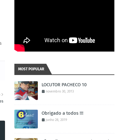
s
MOST POPULAR
LOCUTOR PACHECO 10
novembro 30, 2013
S
es
Obrigado a todos !!!
junho 28, 2019