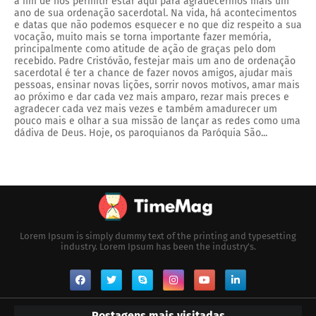
a fim de nos permitir estar aqui para agradecermos mais um
ano de sua ordenação sacerdotal. Na vida, há acontecimentos
e datas que não podemos esquecer e no que diz respeito a sua
vocação, muito mais se torna importante fazer memória,
principalmente como atitude de ação de graças pelo dom
recebido. Padre Cristóvão, festejar mais um ano de ordenação
sacerdotal é ter a chance de fazer novos amigos, ajudar mais
pessoas, ensinar novas lições, sorrir novos motivos, amar mais
ao próximo e dar cada vez mais amparo, rezar mais preces e
agradecer cada vez mais vezes e também amadurecer um
pouco mais e olhar a sua missão de lançar as redes como uma
dádiva de Deus. Hoje, os paroquianos da Paróquia São...
Lorem Ipsum is simply dummy text of the printing and typesetting
industry. Lorem Ipsum has been the industry's.
Postagens mais visitadas