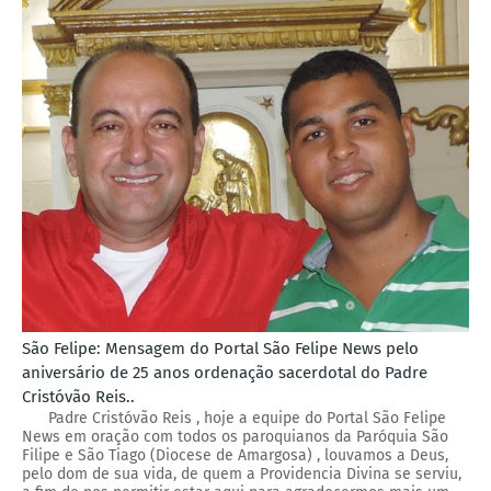
São Felipe: Mensagem do Portal São Felipe News pelo
aniversário de 25 anos ordenação sacerdotal do Padre
Cristóvão Reis..
Padre Cristóvão Reis , hoje a equipe do Portal São Felipe
News em oração com todos os paroquianos da Paróquia São
Filipe e São Tiago (Diocese de Amargosa) , louvamos a Deus,
pelo dom de sua vida, de quem a Providencia Divina se serviu,