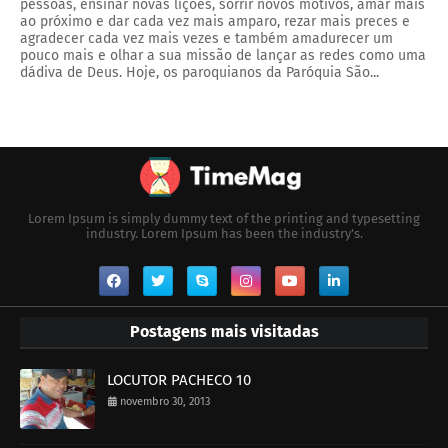
pessoas, ensinar novas lições, sorrir novos motivos, amar mais
ao próximo e dar cada vez mais amparo, rezar mais preces e
agradecer cada vez mais vezes e também amadurecer um
pouco mais e olhar a sua missão de lançar as redes como uma
dádiva de Deus. Hoje, os paroquianos da Paróquia São...
Lorem Ipsum is simply dummy text of the printing and typesetting
industry. Lorem Ipsum has been the industry's.
Postagens mais visitadas
LOCUTOR PACHECO 10
novembro 30, 2013