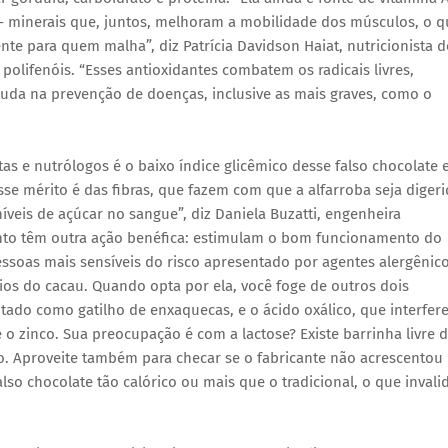
o – minerais que, juntos, melhoram a mobilidade dos músculos, o 
te para quem malha”, diz Patrícia Davidson Haiat, nutricionista 
 polifenóis. “Esses antioxidantes combatem os radicais livres,
juda na prevenção de doenças, inclusive as mais graves, como o
s e nutrólogos é o baixo índice glicêmico desse falso chocolate e
sse mérito é das fibras, que fazem com que a alfarroba seja diger
íveis de açúcar no sangue”, diz Daniela Buzatti, engenheira
ento têm outra ação benéfica: estimulam o bom funcionamento do
pessoas mais sensíveis do risco apresentado por agentes alergênic
ios do cacau. Quando opta por ela, você foge de outros dois
ado como gatilho de enxaquecas, e o ácido oxálico, que interfer
 o zinco. Sua preocupação é com a lactose? Existe barrinha livre 
lo. Aproveite também para checar se o fabricante não acrescentou
lso chocolate tão calórico ou mais que o tradicional, o que invali