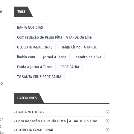
de
TAGS
BAHIA NOTICIAS
Com redação de Paula Pitta | A TARDE On Line
GLOBO INTANACIONAL
Helga Cirino | A TARDE
ibahia.com
Jornal A Tarde
leandro da silva
Paula a Jorna A Tarde
REDE BAHIA
TV SANTA CRUZ-REDE BAHIA
po
CATEGORIES
BAHIA NOTICIAS
(2)
er
Com Redação De Paula Pitta | A TARDE On Line
(1)
o,
GLOBO INTANACIONAL
(1)
dão