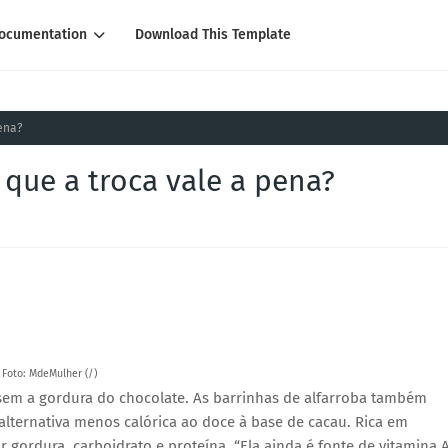
ocumentation
Download This Template
pena?
 que a troca vale a pena?
Foto: MdeMulher (/)
 sem a gordura do chocolate. As barrinhas de alfarroba também
lternativa menos calórica ao doce à base de cacau. Rica em
r gordura, carboidrato e proteína. “Ela ainda é fonte de vitamina 