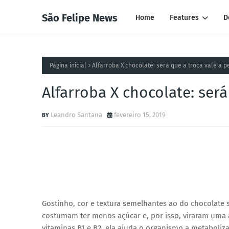
São Felipe News
Home
Features
D
Página inicial
Alfarroba X chocolate: será que a troca vale a 
Alfarroba X chocolate: será
Leandro Santana
fevereiro 15, 2019
Gostinho, cor e textura semelhantes ao do chocolate
costumam ter menos açúcar e, por isso, viraram uma a
vitaminas B1 e B2, ela ajuda o organismo a metaboliza