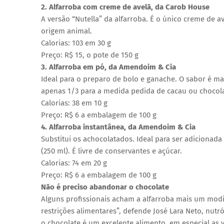
2. Alfarroba com creme de avelã, da Carob House
A versão “Nutella” da alfarroba. É o único creme de a
origem animal.
Calorias: 103 em 30 g
Preço: R$ 15, o pote de 150 g
3. Alfarroba em pó, da Amendoim & Cia
Ideal para o preparo de bolo e ganache. O sabor é ma
apenas 1/3 para a medida pedida de cacau ou chocol
Calorias: 38 em 10 g
Preço: R$ 6 a embalagem de 100 g
4. Alfarroba instantânea, da Amendoim & Cia
Substitui os achocolatados. Ideal para ser adicionad
(250 ml). É livre de conservantes e açúcar.
Calorias: 74 em 20 g
Preço: R$ 6 a embalagem de 100 g
Não é preciso abandonar o chocolate
Alguns profissionais acham a alfarroba mais um modi
restrições alimentares”, defende José Lara Neto, nu
o chocolate é um excelente alimento, em especial as 