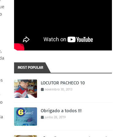
que
do
,
ida
MOST POPULAR
os
LOCUTOR PACHECO 10
novembro 30, 2013
e
do
Obrigado a todos !!!
da
junho 28, 2019