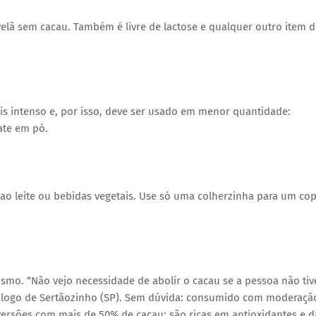
velã sem cacau. Também é livre de lactose e qualquer outro item 
is intenso e, por isso, deve ser usado em menor quantidade:
ate em pó.
a ao leite ou bebidas vegetais. Use só uma colherzinha para um co
smo. “Não vejo necessidade de abolir o cacau se a pessoa não tiv
trólogo de Sertãozinho (SP). Sem dúvida: consumido com moderaçã
versões com mais de 50% de cacau: são ricas em antioxidantes e 