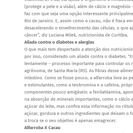
(protege a pele e a visão), além de cálcio e magnési
faz com que seja uma opção interessante principalmen
Rio de Janeiro. E, assim como o cacau, não é fraca em
desacelerando o envelhecimento das células, o que a
câncer”, diz Luciana Milek, nutricionista de Curitiba.
Aliada contra o diabetes e alergias
O que mais tem despertado a atenção dos nutricionista
por isso, considerado um aliado contra o diabetes. “E
lentamente – processo importante para controlar os n
agrônoma, de Santa Maria (RS). As fibras desse alim
intestino. Como se fosse pouco, a alfarroba livra as 
e estimulantes, como a teobromina e a cafeína, própr
componentes pouco amigáveis: a fenilatilamina, apont
na absorção de minerais importantes, como o cálcio e
açúcar do leite, mas confira essa informação no rótu
açúcar, gordura e outros ingredientes que deixam o fa
a troca se o seu objetivo é apenas emagrecer.
Alfarroba X Cacau