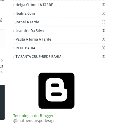
Helga Cirino | A TARDE
(1)
s
Ibahia.com
(2)
a)
Jornal A Tarde
(3)
Leandro Da Silva
(3)
Paula A Jorna A Tarde
(1)
REDE BAHIA
(1)
TV SANTA CRUZ-REDE BAHIA
(1)
S
 5
s.
Tecnologia do Blogger
@matheusbispodesign