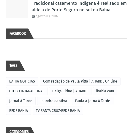
Tradicional casamento indígena é realizado em
aldeia de Porto Seguro no sul da Bahia
agosto 03, 2016
FACEBOOK
TAGS
BAHIA NOTICIAS
Com redação de Paula Pitta | A TARDE On Line
GLOBO INTANACIONAL
Helga Cirino | A TARDE
ibahia.com
Jornal A Tarde
leandro da silva
Paula a Jorna A Tarde
REDE BAHIA
TV SANTA CRUZ-REDE BAHIA
CATEGORIES