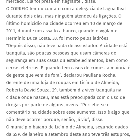
mercado. Ela foi presa em flagrante”, disse.
O CORREIO tentou contato com a delegacia de Lagoa Real
durante dois dias, mas ninguém atendeu às ligações. O
último homicídio na cidade ocorreu em 10 de março de
2011, durante um assalto a banco, quando o vigilante
Hermínio Duca Costa, 33, foi morto pelos ladrões.
“Depois disso, não teve nada de assustador. A cidade está
tranquila, são poucas pessoas que usam câmeras de
segurança em suas casas ou estabelecimentos, bem como
cercas elétricas. E quando tem casos de crimes, a maioria é
de gente que vem de fora”, declarou Pauliana Rocha.
Gerente de uma loja de roupas em Licínio de Almeida,
Roberta David Souza, 29, também diz viver tranquila na
cidade onde nasceu, mas está preocupada com o uso de
drogas por parte de alguns jovens. “Percebe-se o
comentário na cidade sobre esse aumento. Isso é algo que
não deve ocorrer porque, senão, já viu”, disse.
O município baiano de Licínio de Almeida, segundo dados
da SSP, de janeiro a setembro deste ano teve três estupros,