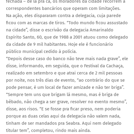
fechada – de lá pra cá, os moradores da cidade recorrem a
correspondentes bancários que operam com limitações.
Na ação, eles dispararam contra a delegacia, cuja parede
ficou com as marcas de tiros. “Todo mundo ficou assustado
na cidade”, disse o escrivão da delegacia Amarinaldo
Espírito Santo, 60, que de 1988 a 2001 atuou como delegado
da cidade de 9 mil habitantes. Hoje ele é funcionário
público municipal cedido à polícia.
“Depois desse caso do banco não teve mais nada grave”, ele
disse, informando, em seguida, que o Festival da Cachaça,
realizado em setembro e que atrai cerca de 2 mil pessoas
por noite, nos três dias de evento, “ao contrário do que se
pode pensar, é um local de fazer amizade e não ter briga”.
“Sempre tem uns que brigam lá mesmo, mas é briga de
bêbado, não chega a ser grave, resolver no evento mesmo”,
disse, aos risos. “E se fosse pra ficar preso, nem poderia
porque as duas celas aqui da delegacia não valem nada,
tinham de ser mandados pra Seabra. Aqui nem delegado
titular tem”, completou, rindo mais ainda.