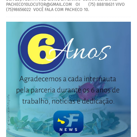
PACHECO10LOCUTOR@GMAIL.COM OI (75) 88818631 VIVO
(75)98656022 VOCÊ FALA COM PACHECO 10.