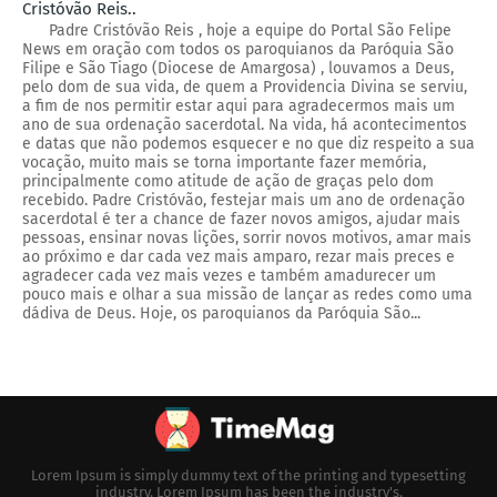
Cristóvão Reis..
Padre Cristóvão Reis , hoje a equipe do Portal São Felipe
News em oração com todos os paroquianos da Paróquia São
Filipe e São Tiago (Diocese de Amargosa) , louvamos a Deus,
pelo dom de sua vida, de quem a Providencia Divina se serviu,
a fim de nos permitir estar aqui para agradecermos mais um
ano de sua ordenação sacerdotal. Na vida, há acontecimentos
e datas que não podemos esquecer e no que diz respeito a sua
vocação, muito mais se torna importante fazer memória,
principalmente como atitude de ação de graças pelo dom
recebido. Padre Cristóvão, festejar mais um ano de ordenação
sacerdotal é ter a chance de fazer novos amigos, ajudar mais
pessoas, ensinar novas lições, sorrir novos motivos, amar mais
ao próximo e dar cada vez mais amparo, rezar mais preces e
agradecer cada vez mais vezes e também amadurecer um
pouco mais e olhar a sua missão de lançar as redes como uma
dádiva de Deus. Hoje, os paroquianos da Paróquia São...
Lorem Ipsum is simply dummy text of the printing and typesetting
industry. Lorem Ipsum has been the industry's.