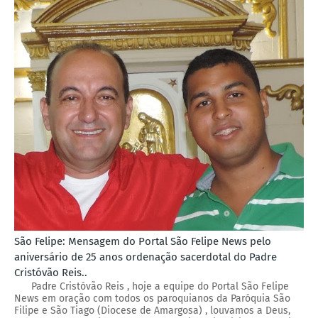
São Felipe: Mensagem do Portal São Felipe News pelo
aniversário de 25 anos ordenação sacerdotal do Padre
Cristóvão Reis..
Padre Cristóvão Reis , hoje a equipe do Portal São Felipe
News em oração com todos os paroquianos da Paróquia São
Filipe e São Tiago (Diocese de Amargosa) , louvamos a Deus,