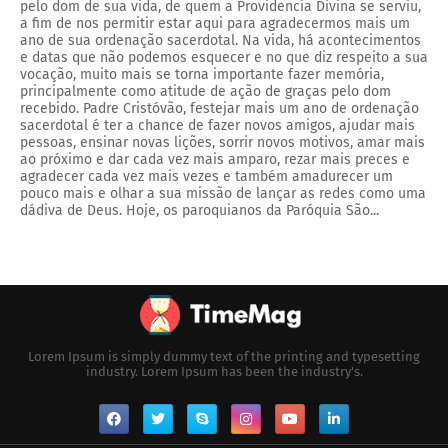
pelo dom de sua vida, de quem a Providencia Divina se serviu,
a fim de nos permitir estar aqui para agradecermos mais um
ano de sua ordenação sacerdotal. Na vida, há acontecimentos
e datas que não podemos esquecer e no que diz respeito a sua
vocação, muito mais se torna importante fazer memória,
principalmente como atitude de ação de graças pelo dom
recebido. Padre Cristóvão, festejar mais um ano de ordenação
sacerdotal é ter a chance de fazer novos amigos, ajudar mais
pessoas, ensinar novas lições, sorrir novos motivos, amar mais
ao próximo e dar cada vez mais amparo, rezar mais preces e
agradecer cada vez mais vezes e também amadurecer um
pouco mais e olhar a sua missão de lançar as redes como uma
dádiva de Deus. Hoje, os paroquianos da Paróquia São...
Lorem Ipsum is simply dummy text of the printing and typesetting
industry. Lorem Ipsum has been the industry's.