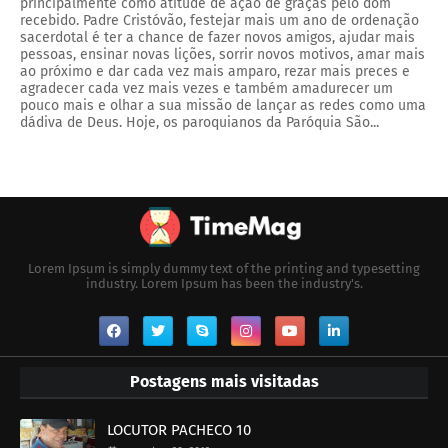
principalmente como atitude de ação de graças pelo dom
recebido. Padre Cristóvão, festejar mais um ano de ordenação
sacerdotal é ter a chance de fazer novos amigos, ajudar mais
pessoas, ensinar novas lições, sorrir novos motivos, amar mais
ao próximo e dar cada vez mais amparo, rezar mais preces e
agradecer cada vez mais vezes e também amadurecer um
pouco mais e olhar a sua missão de lançar as redes como uma
dádiva de Deus. Hoje, os paroquianos da Paróquia São...
Lorem Ipsum is simply dummy text of the printing and typesetting
industry. Lorem Ipsum has been the industry's.
Postagens mais visitadas
LOCUTOR PACHECO 10