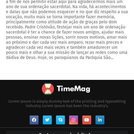
a fim de nos permitir estar aqui para agradecermos mais um
ano de sua ordenação sacerdotal. Na vida, há acontecimentos
e datas que não podemos esquecer e no que diz respeito a sua
vocação, muito mais se torna importante fazer memória,
principalmente como atitude de ação de graças pelo dom
recebido. Padre Cristóvão, festejar mais um ano de ordenação
sacerdotal é ter a chance de fazer novos amigos, ajudar mais
pessoas, ensinar novas lições, sorrir novos motivos, amar mais
ao próximo e dar cada vez mais amparo, rezar mais preces e
agradecer cada vez mais vezes e também amadurecer um
pouco mais e olhar a sua missão de lançar as redes como uma
dádiva de Deus. Hoje, os paroquianos da Paróquia São...
Lorem Ipsum is simply dummy text of the printing and typesetting
industry. Lorem Ipsum has been the industry's.