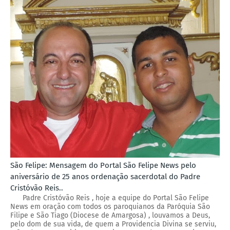
São Felipe: Mensagem do Portal São Felipe News pelo
aniversário de 25 anos ordenação sacerdotal do Padre
Cristóvão Reis..
Padre Cristóvão Reis , hoje a equipe do Portal São Felipe
News em oração com todos os paroquianos da Paróquia São
Filipe e São Tiago (Diocese de Amargosa) , louvamos a Deus,
pelo dom de sua vida, de quem a Providencia Divina se serviu,