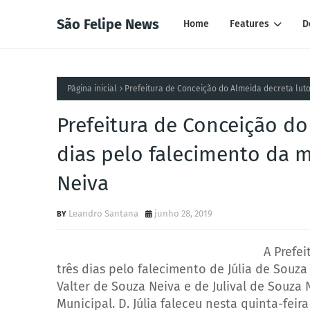
São Felipe News
Home
Features
D
Página inicial
Prefeitura de Conceição do Almeida decreta luto 
Prefeitura de Conceição do 
dias pelo falecimento da m
Neiva
Leandro Santana
junho 28, 2019
A Prefeitu
três dias pelo falecimento de Júlia de Souza
Valter de Souza Neiva e de Julival de Souza
Municipal. D. Júlia faleceu nesta quinta-feir