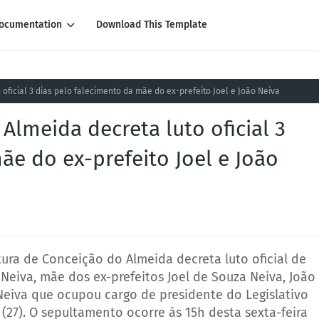
ocumentation
Download This Template
oficial 3 dias pelo falecimento da mãe do ex-prefeito Joel e João Neiva
Almeida decreta luto oficial 3
ãe do ex-prefeito Joel e João
ra de Conceição do Almeida decreta luto oficial de
 Neiva, mãe dos ex-prefeitos Joel de Souza Neiva, João
 Neiva que ocupou cargo de presidente do Legislativo
a (27). O sepultamento ocorre às 15h desta sexta-feira