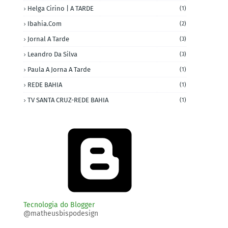
Helga Cirino | A TARDE
(1)
Ibahia.com
(2)
Jornal A Tarde
(3)
Leandro Da Silva
(3)
Paula A Jorna A Tarde
(1)
REDE BAHIA
(1)
TV SANTA CRUZ-REDE BAHIA
(1)
Tecnologia do Blogger
@matheusbispodesign