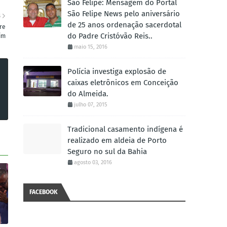
São Felipe: Mensagem do Portal
São Felipe News pelo aniversário
S
de 25 anos ordenação sacerdotal
re
do Padre Cristóvão Reis..
tim
maio 15, 2016
Polícia investiga explosão de
caixas eletrônicos em Conceição
do Almeida.
julho 07, 2015
Tradicional casamento indígena é
realizado em aldeia de Porto
Seguro no sul da Bahia
agosto 03, 2016
FACEBOOK