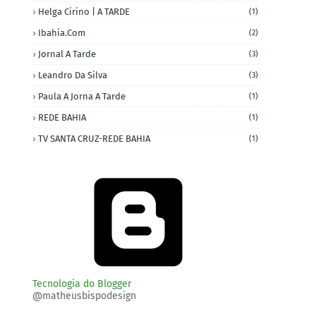
Helga Cirino | A TARDE
(1)
Ibahia.com
(2)
Jornal A Tarde
(3)
Leandro Da Silva
(3)
Paula A Jorna A Tarde
(1)
REDE BAHIA
(1)
TV SANTA CRUZ-REDE BAHIA
(1)
Tecnologia do Blogger
@matheusbispodesign