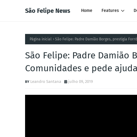
São Felipe News
Home
Features
D
Página inicial
São Felipe: Padre Damião Borges, prestigia For
São Felipe: Padre Damião B
Comunidades e pede ajuda 
Leandro Santana
julho 09, 2019