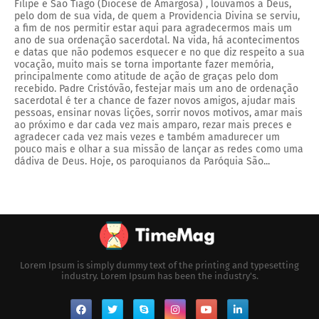
Filipe e São Tiago (Diocese de Amargosa) , louvamos a Deus,
pelo dom de sua vida, de quem a Providencia Divina se serviu,
a fim de nos permitir estar aqui para agradecermos mais um
ano de sua ordenação sacerdotal. Na vida, há acontecimentos
e datas que não podemos esquecer e no que diz respeito a sua
vocação, muito mais se torna importante fazer memória,
principalmente como atitude de ação de graças pelo dom
recebido. Padre Cristóvão, festejar mais um ano de ordenação
sacerdotal é ter a chance de fazer novos amigos, ajudar mais
pessoas, ensinar novas lições, sorrir novos motivos, amar mais
ao próximo e dar cada vez mais amparo, rezar mais preces e
agradecer cada vez mais vezes e também amadurecer um
pouco mais e olhar a sua missão de lançar as redes como uma
dádiva de Deus. Hoje, os paroquianos da Paróquia São...
Lorem Ipsum is simply dummy text of the printing and typesetting
industry. Lorem Ipsum has been the industry's.