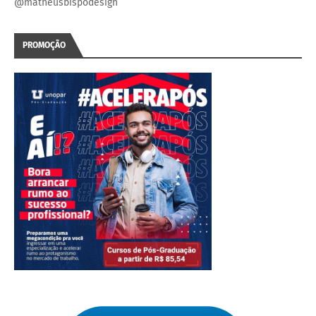
@matheusbispodesign
PROMOÇÃO