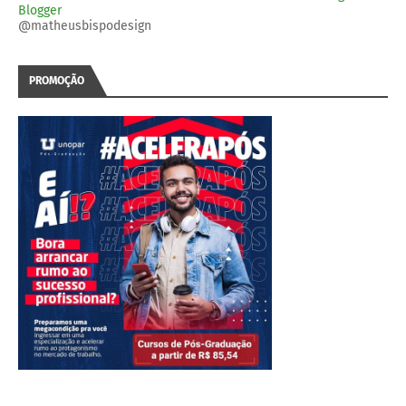
Blogger
@matheusbispodesign
PROMOÇÃO