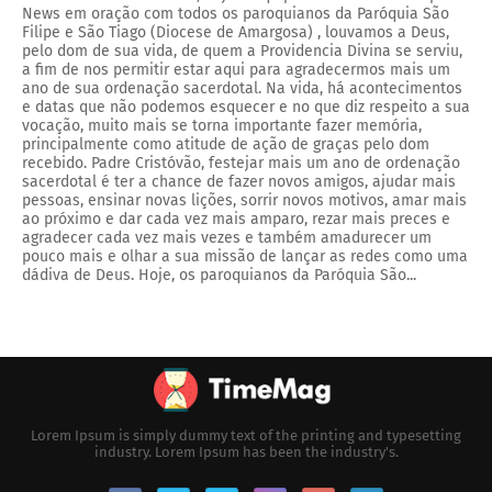
News em oração com todos os paroquianos da Paróquia São
Filipe e São Tiago (Diocese de Amargosa) , louvamos a Deus,
pelo dom de sua vida, de quem a Providencia Divina se serviu,
a fim de nos permitir estar aqui para agradecermos mais um
ano de sua ordenação sacerdotal. Na vida, há acontecimentos
e datas que não podemos esquecer e no que diz respeito a sua
vocação, muito mais se torna importante fazer memória,
principalmente como atitude de ação de graças pelo dom
recebido. Padre Cristóvão, festejar mais um ano de ordenação
sacerdotal é ter a chance de fazer novos amigos, ajudar mais
pessoas, ensinar novas lições, sorrir novos motivos, amar mais
ao próximo e dar cada vez mais amparo, rezar mais preces e
agradecer cada vez mais vezes e também amadurecer um
pouco mais e olhar a sua missão de lançar as redes como uma
dádiva de Deus. Hoje, os paroquianos da Paróquia São...
Lorem Ipsum is simply dummy text of the printing and typesetting
industry. Lorem Ipsum has been the industry's.