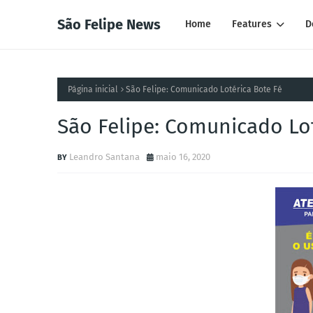
São Felipe News
Home
Features
D
Página inicial
São Felipe: Comunicado Lotérica Bote Fé
São Felipe: Comunicado Lot
Leandro Santana
maio 16, 2020