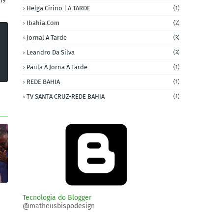
19
Helga Cirino | A TARDE
(1)
Ibahia.com
(2)
Jornal A Tarde
(3)
Leandro Da Silva
(3)
Paula A Jorna A Tarde
(1)
REDE BAHIA
(1)
TV SANTA CRUZ-REDE BAHIA
(1)
Tecnologia do Blogger
@matheusbispodesign