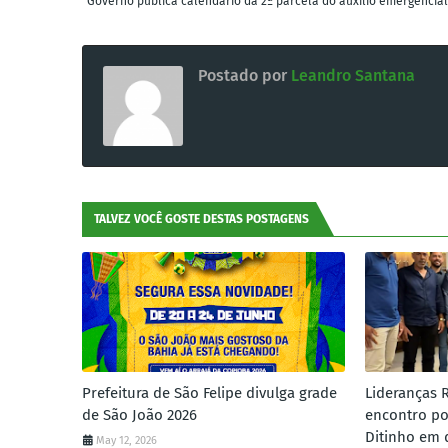
Governo publica calendário da 2ª parcela do auxílio emergencial
Postado por
Leandro Santana
TALVEZ VOCÊ GOSTE DESTAS POSTAGENS
Prefeitura de São Felipe divulga grade
Lideranças 
de São João 2026
encontro po
Ditinho em 
May 12, 2026